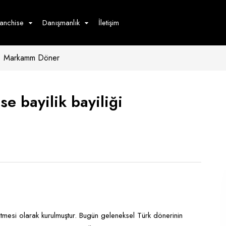
ranchise
Danışmanlık
İletişim
Markamm Döner
çecek
Hizmet
Ürün
Giyim
Tedarik
öster
 bayilik bayiliği
Hay
ge
Pasta
dön
bur
esi olarak kurulmuştur. Bugün geleneksel Türk dönerinin