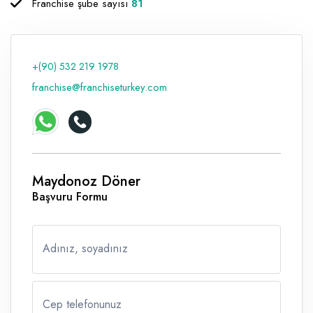
Franchise şube sayısı
81
Raf ve Depo Sistemleri
Reklam - Tanıtım - PR ve İnternet
+(90) 532 219 1978
Seyahat - Rent A Car
franchise@franchiseturkey.com
Tabela - Dijital Baskı
Maydonoz Döner
Başvuru Formu
Adınız, soyadınız
Cep telefonunuz