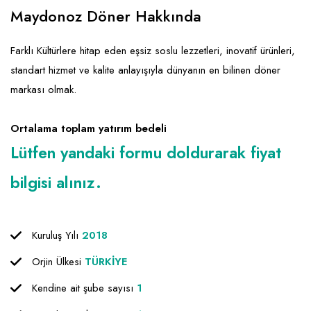
Emlak - Güvenlik ve Temizlik
Kozmetik
Franchise Yönetim Danışmanlığı
Maydonoz Döner Hakkında
Ev Hizmetleri
Market FMGC - Katlı Mağaza
Gayrimenkul
Farklı Kültürlere hitap eden eşsiz soslu lezzetleri, inovatif ürünleri,
Sağlık Güzellik
Mobilya ve Ev Tekstili
Gıda ve Sarf Malzemeleri
standart hizmet ve kalite anlayışıyla dünyanın en bilinen döner
Turizm - Eğlence
Oyuncak ve Hediyelik
Güvenlik - Temizlik
markası olmak.
Takı
Giyim - Aksesuar
Ortalama toplam yatırım bedeli
Yapı Malzemesi - Hırdavat
Hukuk - Marka - Patent ve Tercüme
Lütfen yandaki formu doldurarak fiyat
Isıtma - Soğutma ve Havalandırma
bilgisi alınız.
Lojistik - Kargo ve Kurye
Mali Kayıt ve Denetim
Kuruluş Yılı
2018
Matbaa - Fotoğraf
Orjin Ülkesi
TÜRKİYE
Mobilya Dekorasyon
Kendine ait şube sayısı
1
Proje - İnşaat ve Tesisat