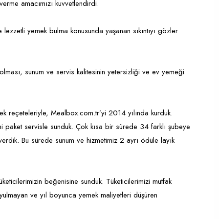
 verme amacımızı kuvvetlendirdi.
ve lezzetli yemek bulma konusunda yaşanan sıkıntıyı gözler
olması, sunum ve servis kalitesinin yetersizliği ve ev yemeği
ek reçeteleriyle, Mealbox.com.tr’yi 2014 yılında kurduk.
ini paket servisle sunduk. Çok kısa bir sürede 34 farklı şubeye
 verdik. Bu sürede sunum ve hizmetimiz 2 ayrı ödüle layık
eticilerimizin beğenisine sunduk. Tüketicilerimizi mutfak
uyulmayan ve yıl boyunca yemek maliyetleri düşüren