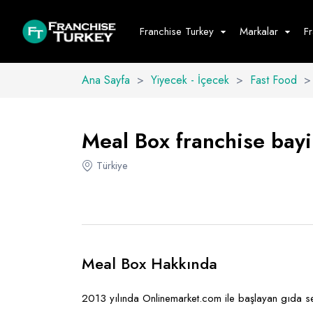
Franchise Turkey
Markalar
F
Ana Sayfa
>
Yiyecek - İçecek
>
Fast Food
>
Yiyecek - İ
Hepsini G
Meal Box franchise bayil
Büfe
Türkiye
Cafe - Tatlı 
Fast Food
Restoran
Meal Box Hakkında
2013 yılında Onlinemarket.com ile başlayan gıda sek