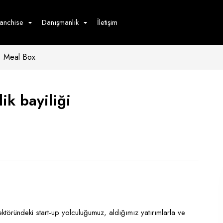
ranchise
Danışmanlık
İletişim
Meal Box
çecek
Hizmet
Ürün
Giyim
Tedarik
öster
ik bayiliği
Hay
ge
Pasta
dön
bur
töründeki start-up yolculuğumuz, aldığımız yatırımlarla ve