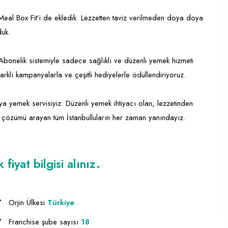
eal Box Fit’i de ekledik. Lezzetten taviz verilmeden doya doya
duk.
Abonelik sistemiyle sadece sağlıklı ve düzenli yemek hizmeti
farklı kampanyalarla ve çeşitli hediyelerle ödüllendiriyoruz.
a yemek servisiyiz. Düzenli yemek ihtiyacı olan, lezzetinden
çözümü arayan tüm İstanbulluların her zaman yanındayız.
iyat bilgisi alınız.
Orjin Ülkesi
Türkiye
Franchise şube sayısı
18