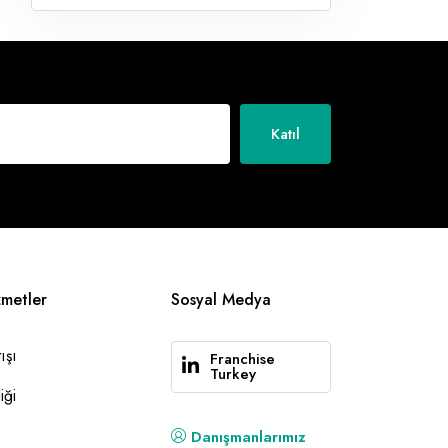
Katıl
zmetler
Sosyal Medya
ışı
Franchise
Turkey
iği
Danışmanlarımız