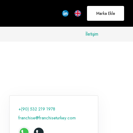
Marka Ekle
İletişim
allerinizi
rçeğe
üştürmek için
adayız
+(90) 532 219 1978
Hakkımızda
franchise@franchiseturkey.com