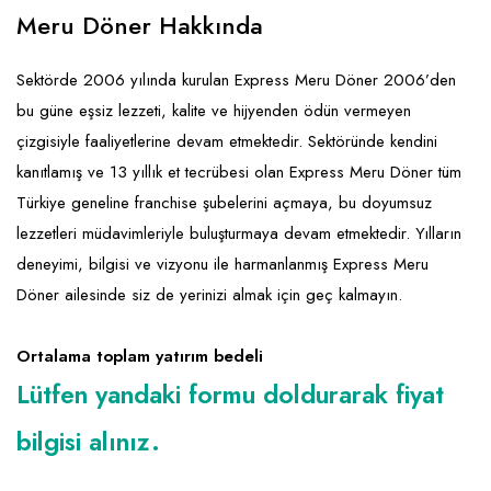
Emlak - Güvenlik ve Temizlik
Kozmetik
Franchise Yönetim Danışmanlığı
Meru Döner Hakkında
Ev Hizmetleri
Market FMGC - Katlı Mağaza
Gayrimenkul
Sektörde 2006 yılında kurulan Express Meru Döner 2006’den
Sağlık Güzellik
Mobilya ve Ev Tekstili
Gıda ve Sarf Malzemeleri
bu güne eşsiz lezzeti, kalite ve hijyenden ödün vermeyen
Turizm - Eğlence
Oyuncak ve Hediyelik
Güvenlik - Temizlik
çizgisiyle faaliyetlerine devam etmektedir. Sektöründe kendini
kanıtlamış ve 13 yıllık et tecrübesi olan Express Meru Döner tüm
Takı
Giyim - Aksesuar
Türkiye geneline franchise şubelerini açmaya, bu doyumsuz
Yapı Malzemesi - Hırdavat
Hukuk - Marka - Patent ve Tercüme
lezzetleri müdavimleriyle buluşturmaya devam etmektedir. Yılların
Isıtma - Soğutma ve Havalandırma
deneyimi, bilgisi ve vizyonu ile harmanlanmış Express Meru
Döner ailesinde siz de yerinizi almak için geç kalmayın.
Lojistik - Kargo ve Kurye
Mali Kayıt ve Denetim
Ortalama toplam yatırım bedeli
Lütfen yandaki formu doldurarak fiyat
Matbaa - Fotoğraf
bilgisi alınız.
Mobilya Dekorasyon
Proje - İnşaat ve Tesisat