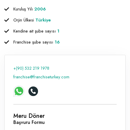
Kuruluş Yılı
2006
Raf ve Depo Sistemleri
Orjin Ülkesi
Türkiye
Reklam - Tanıtım - PR ve İnternet
Kendine ait şube sayısı
1
Seyahat - Rent A Car
Franchise şube sayısı
16
Tabela - Dijital Baskı
+(90) 532 219 1978
franchise@franchiseturkey.com
Meru Döner
Başvuru Formu