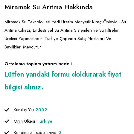
Emlak - Güvenlik ve Temizlik
Kozmetik
Franchise Yönetim Danışmanlığı
Miramak Su Arıtma Hakkında
Ev Hizmetleri
Market FMGC - Katlı Mağaza
Gayrimenkul
Miramak Su Teknolojileri Yerli Üretim Manyetik Kireç Önleyici, Su
Sağlık Güzellik
Mobilya ve Ev Tekstili
Gıda ve Sarf Malzemeleri
Arıtma Cihazı, Endüstriyel Su Arıtma Sistemleri ve Su Filtreleri
Turizm - Eğlence
Oyuncak ve Hediyelik
Güvenlik - Temizlik
Üretimi Yapmaktadır. Türkiye Çapında Satış Noktaları Ve
Bayilikleri Mevcuttur
Takı
Giyim - Aksesuar
Yapı Malzemesi - Hırdavat
Hukuk - Marka - Patent ve Tercüme
Ortalama toplam yatırım bedeli
Isıtma - Soğutma ve Havalandırma
Lütfen yandaki formu doldurarak fiyat
Lojistik - Kargo ve Kurye
bilgisi alınız.
Mali Kayıt ve Denetim
Matbaa - Fotoğraf
Kuruluş Yılı
2002
Mobilya Dekorasyon
Orjin Ülkesi
Türkiye
Proje - İnşaat ve Tesisat
Kendine ait şube sayısı
3