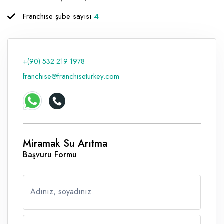
Raf ve Depo Sistemleri
Franchise şube sayısı
4
Reklam - Tanıtım - PR ve İnternet
Seyahat - Rent A Car
+(90) 532 219 1978
Tabela - Dijital Baskı
franchise@franchiseturkey.com
Miramak Su Arıtma
Başvuru Formu
Adınız, soyadınız