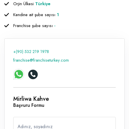
Orjin Ülkesi
Türkiye
Raf ve Depo Sistemleri
Kendine ait şube sayısı
1
Reklam - Tanıtım - PR ve İnternet
Franchise şube sayısı
-
Seyahat - Rent A Car
Tabela - Dijital Baskı
+(90) 532 219 1978
franchise@franchiseturkey.com
Mirliwa Kahve
Başvuru Formu
Adınız, soyadınız