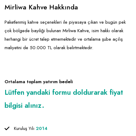
Emlak - Güvenlik ve Temizlik
Kozmetik
Franchise Yönetim Danışmanlığı
Mirliwa Kahve Hakkında
Ev Hizmetleri
Market FMGC - Katlı Mağaza
Gayrimenkul
Paketlenmiş kahve seçenekleri ile piyasaya çıkan ve bugün pek
Sağlık Güzellik
Mobilya ve Ev Tekstili
Gıda ve Sarf Malzemeleri
çok bölgede bayiliği bulunan Mirliwa Kahve, isim hakkı olarak
Turizm - Eğlence
Oyuncak ve Hediyelik
Güvenlik - Temizlik
herhangi bir ücret talep etmemektedir ve ortalama şube açılış
maliyetini de 50.000 TL olarak belirtmektedir.
Takı
Giyim - Aksesuar
Yapı Malzemesi - Hırdavat
Hukuk - Marka - Patent ve Tercüme
Isıtma - Soğutma ve Havalandırma
Ortalama toplam yatırım bedeli
Lojistik - Kargo ve Kurye
Lütfen yandaki formu doldurarak fiyat
Mali Kayıt ve Denetim
bilgisi alınız.
Matbaa - Fotoğraf
Mobilya Dekorasyon
Kuruluş Yılı
2014
Proje - İnşaat ve Tesisat