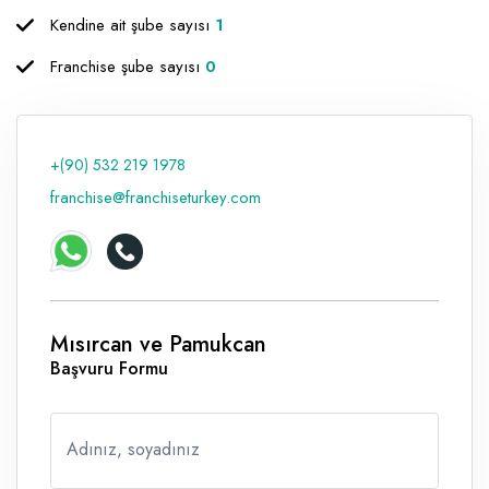
Kendine ait şube sayısı
1
Raf ve Depo Sistemleri
Franchise şube sayısı
0
Reklam - Tanıtım - PR ve İnternet
Seyahat - Rent A Car
Tabela - Dijital Baskı
+(90) 532 219 1978
franchise@franchiseturkey.com
Mısırcan ve Pamukcan
Başvuru Formu
Adınız, soyadınız