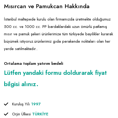
Emlak - Güvenlik ve Temizlik
Kozmetik
Franchise Yönetim Danışmanlığı
Mısırcan ve Pamukcan Hakkında
Ev Hizmetleri
Market FMGC - Katlı Mağaza
Gayrimenkul
İstanbul maltepede kurulu olan firmamızda üretmekte olduğumuz
Sağlık Güzellik
Mobilya ve Ev Tekstili
Gıda ve Sarf Malzemeleri
500 cc. ve 1000 cc. PP bardaklardaki uzun ömürlü patlamış
Turizm - Eğlence
Oyuncak ve Hediyelik
Güvenlik - Temizlik
mısır ve pamuk şekeri ürünlerimize tüm türkiyede bayilikler kurarak
büyümek istiyoruz.ürünlerimiz gıda perakende noktaları olan her
Takı
Giyim - Aksesuar
yerde satılmaktadır..
Yapı Malzemesi - Hırdavat
Hukuk - Marka - Patent ve Tercüme
Isıtma - Soğutma ve Havalandırma
Ortalama toplam yatırım bedeli
Lütfen yandaki formu doldurarak fiyat
Lojistik - Kargo ve Kurye
bilgisi alınız.
Mali Kayıt ve Denetim
Matbaa - Fotoğraf
Kuruluş Yılı
1997
Mobilya Dekorasyon
Orjin Ülkesi
TÜRKİYE
Proje - İnşaat ve Tesisat