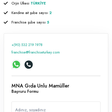
Orjin Ülkesi
TÜRKİYE
Raf ve Depo Sistemleri
Kendine ait şube sayısı
2
Reklam - Tanıtım - PR ve İnternet
Franchise şube sayısı
5
Seyahat - Rent A Car
Tabela - Dijital Baskı
+(90) 532 219 1978
franchise@franchiseturkey.com
MNA Gıda Unlu Mamüller
Başvuru Formu
Adınız, soyadınız