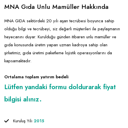
Emlak - Güvenlik ve Temizlik
Kozmetik
Franchise Yönetim Danışmanlığı
MNA Gıda Unlu Mamüller Hakkında
Ev Hizmetleri
Market FMGC - Katlı Mağaza
Gayrimenkul
MNA GIDA sektördeki 20 yılı aşan tecrübesi boyunca sahip
Sağlık Güzellik
Mobilya ve Ev Tekstili
Gıda ve Sarf Malzemeleri
olduğu bilgi ve tecrübeyi, siz değerli müşterileri ile paylaşmanın
Turizm - Eğlence
Oyuncak ve Hediyelik
Güvenlik - Temizlik
heyecanını duyar. Kurulduğu günden itibaren unlu mamüller ve
gıda konusunda üretim yapan uzman kadroya sahip olan
Takı
Giyim - Aksesuar
şirketimiz; gıda üretimi paketleme lojistik operasyonlarını da
Yapı Malzemesi - Hırdavat
Hukuk - Marka - Patent ve Tercüme
kapsamaktadır.
Isıtma - Soğutma ve Havalandırma
Ortalama toplam yatırım bedeli
Lojistik - Kargo ve Kurye
Lütfen yandaki formu doldurarak fiyat
Mali Kayıt ve Denetim
bilgisi alınız.
Matbaa - Fotoğraf
Mobilya Dekorasyon
Kuruluş Yılı
2015
Proje - İnşaat ve Tesisat