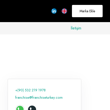
Marka Ekle
İletişim
allerinizi
rçeğe
üştürmek için
adayız
+(90) 532 219 1978
Hakkımızda
franchise@franchiseturkey.com