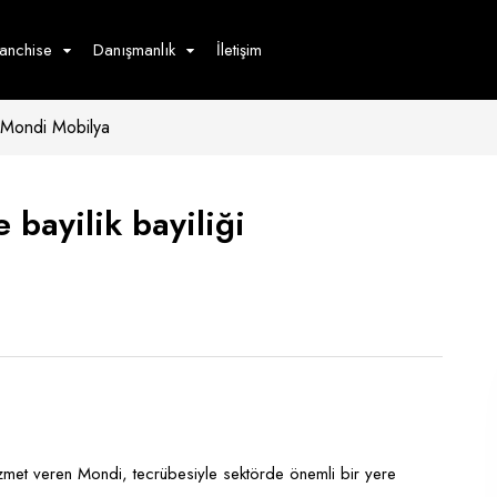
ranchise
Danışmanlık
İletişim
Mondi Mobilya
çecek
Hizmet
Ürün
Giyim
Tedarik
öster
 bayilik bayiliği
Hay
ge
Pasta
dön
bur
zmet veren Mondi, tecrübesiyle sektörde önemli bir yere