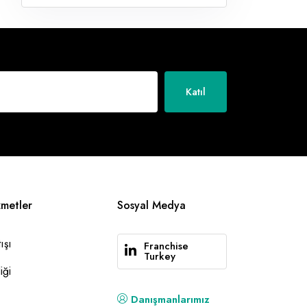
Katıl
zmetler
Sosyal Medya
ışı
Franchise
Turkey
iği
Danışmanlarımız