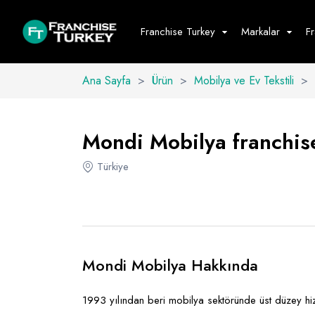
Franchise Turkey
Markalar
F
Ana Sayfa
>
Ürün
>
Mobilya ve Ev Tekstili
>
Yiyecek - İ
Hepsini G
Mondi Mobilya franchise
Büfe
Türkiye
Cafe - Tatlı 
Fast Food
Restoran
Mondi Mobilya Hakkında
1993 yılından beri mobilya sektöründe üst düzey hi