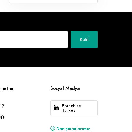
Katıl
zmetler
Sosyal Medya
ışı
Franchise
Turkey
iği
Danışmanlarımız