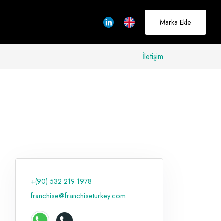
Marka Ekle
İletişim
allerinizi
rçeğe
üştürmek için
adayız
+(90) 532 219 1978
Hakkımızda
franchise@franchiseturkey.com