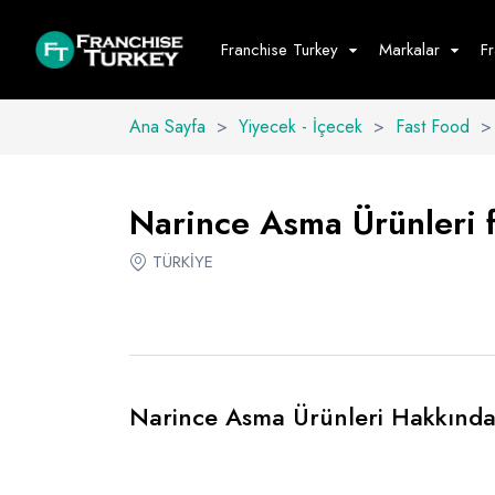
Franchise Turkey
Markalar
F
Ana Sayfa
>
Yiyecek - İçecek
>
Fast Food
>
Yiyecek - İ
Hepsini G
Narince Asma Ürünleri fr
Büfe
TÜRKİYE
Cafe - Tatlı 
Fast Food
Restoran
Narince Asma Ürünleri Hakkınd