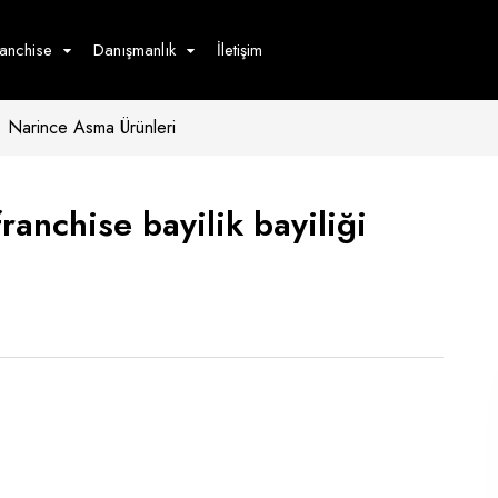
ranchise
Danışmanlık
İletişim
Narince Asma Ürünleri
çecek
Hizmet
Ürün
Giyim
Tedarik
öster
anchise bayilik bayiliği
Hay
ge
Pasta
dön
bur
a