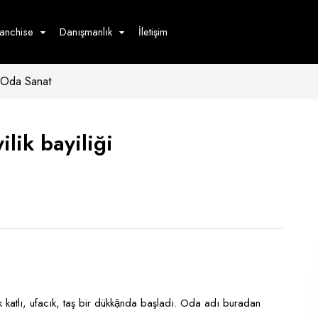
ranchise
Danışmanlık
İletişim
Oda Sanat
çecek
Hizmet
Ürün
Giyim
Tedarik
öster
lik bayiliği
Hay
ge
Pasta
dön
bur
 katlı, ufacık, taş bir dükkậnda başladı. Oda adı buradan