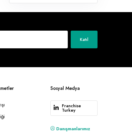
Katıl
zmetler
Sosyal Medya
ışı
Franchise
Turkey
iği
Danışmanlarımız