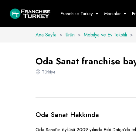
Franchise Turkey
Markalar
F
Ana Sayfa
>
Ürün
>
Mobilya ve Ev Tekstili
>
Yiyecek - İ
Hepsini G
Oda Sanat franchise bayi
Büfe
Türkiye
Cafe - Tatlı 
Fast Food
Restoran
Oda Sanat Hakkında
Oda Sanat’ın öyküsü 2009 yılında Eski Datça’da tek