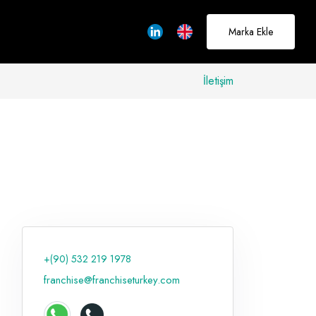
Marka Ekle
İletişim
allerinizi
rçeğe
üştürmek için
adayız
+(90) 532 219 1978
Hakkımızda
franchise@franchiseturkey.com