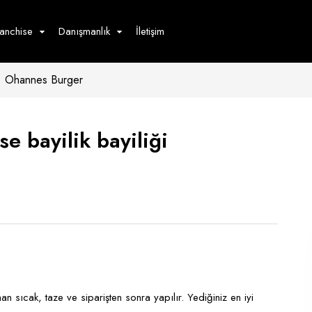
ranchise
Danışmanlık
İletişim
Ohannes Burger
çecek
Hizmet
Ürün
Giyim
Tedarik
öster
e bayilik bayiliği
Hay
ge
Pasta
dön
bur
n sıcak, taze ve siparişten sonra yapılır. Yediğiniz en iyi