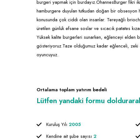
burgeri yapmak için burdayız.OhannesBurger fikri i
hamburgere duyulan tutkudan doğan bir obsesyon hi
konusunda çok ciddi olan insanlar. Tereyağlı brioc
üretilen günlük efsane soslar ve sıcacık patates kı
Yüksek kalite burgerleri sunarken, eğlenceyi elden
gösteriyoruz.Taze olduğumuz kadar eğlenceli, zeki
oyuncuyuz.
Ortalama toplam yatırım bedeli
Lütfen yandaki formu doldurarak f
Kuruluş Yılı
2005
Kendine ait şube sayısı
2