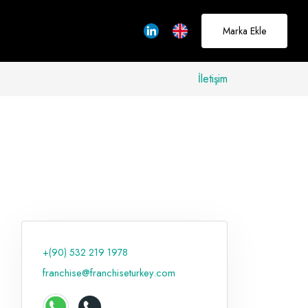
Marka Ekle
İletişim
allerinizi
rçeğe
üştürmek için
adayız
+(90) 532 219 1978
Hakkımızda
franchise@franchiseturkey.com