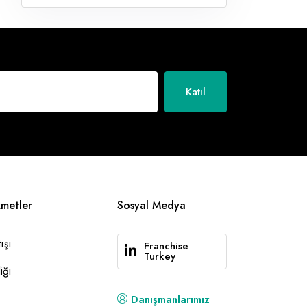
Katıl
zmetler
Sosyal Medya
ışı
Franchise
Turkey
iği
Danışmanlarımız