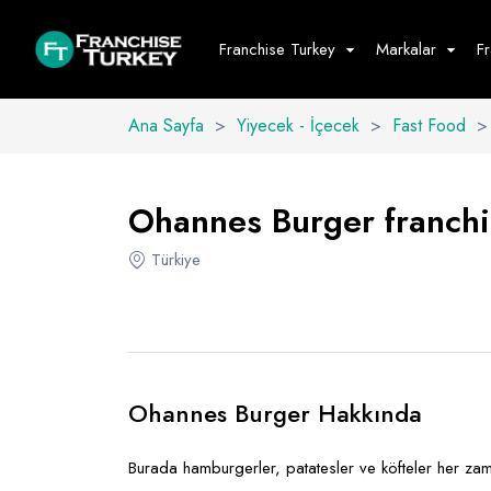
Franchise Turkey
Markalar
F
Ana Sayfa
>
Yiyecek - İçecek
>
Fast Food
>
Yiyecek - İ
Hepsini G
Ohannes Burger franchis
Büfe
Türkiye
Cafe - Tatlı 
Fast Food
Restoran
Ohannes Burger Hakkında
Burada hamburgerler, patatesler ve köfteler her zama