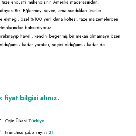
ki taze endüstri mühendisinin Amerika macerasından,
kayesi.Biz; Eğlenmeyi seven, ama sundukları ürünler
he ekmeği, özel %100 yerli dana köftesi, taze malzemelerden
zartmalarından bahsediyoruz.
 bırakmayıp havalı, kendini beğenmiş bir mekan olmamaya özen
 olduğumuz kadar yaratıcı, seçici olduğumuz kadar da
iyat bilgisi alınız.
Orjin Ülkesi
Türkiye
Franchise şube sayısı
21