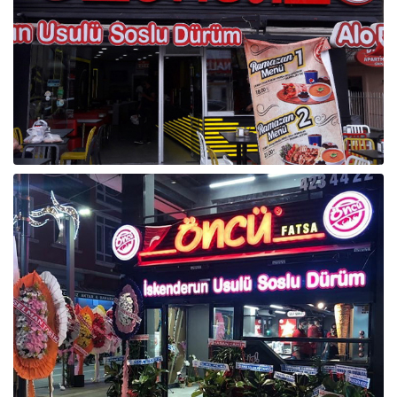
Raf ve Depo Sistemleri
Reklam - Tanıtım - PR ve İnternet
Seyahat - Rent A Car
Tabela - Dijital Baskı