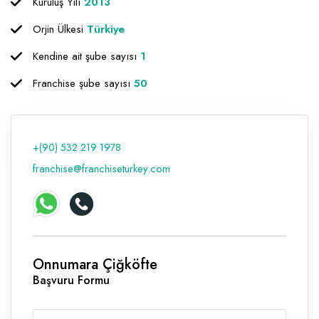
Kuruluş Yılı
2013
Raf ve Depo Sistemleri
Orjin Ülkesi
Türkiye
Reklam - Tanıtım - PR ve İnternet
Kendine ait şube sayısı
1
Seyahat - Rent A Car
Franchise şube sayısı
50
Tabela - Dijital Baskı
+(90) 532 219 1978
franchise@franchiseturkey.com
Onnumara Çiğköfte
Başvuru Formu