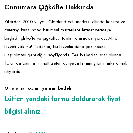
Emlak - Güvenlik ve Temizlik
Kozmetik
Franchise Yönetim Danışmanlığı
Onnumara Çiğköfte Hakkında
Ev Hizmetleri
Market FMGC - Katlı Mağaza
Gayrimenkul
Yıllardan 2010 yılıydı. Globlend çatı markası altında horeca ve
Sağlık Güzellik
Mobilya ve Ev Tekstili
Gıda ve Sarf Malzemeleri
catering kanalındaki kurumsal müşterilere hizmet vermeye
Turizm - Eğlence
Oyuncak ve Hediyelik
Güvenlik - Temizlik
başladı.İçli köfte ve çiğköfteyi toptan olarak satıyordu. Ah o
lezzeti yok mu! Tadanlar, bu lezzetin daha çok insana
Takı
Giyim - Aksesuar
ulaştırılması gerektiğini söylüyordu. Eee bu kadar ısrar olunca
Yapı Malzemesi - Hırdavat
Hukuk - Marka - Patent ve Tercüme
10’un da canına minnet! Zaten dünyaca tanınmış bir marka olmak
Isıtma - Soğutma ve Havalandırma
istiyordu.
Lojistik - Kargo ve Kurye
Ortalama toplam yatırım bedeli
Mali Kayıt ve Denetim
Lütfen yandaki formu doldurarak fiyat
Matbaa - Fotoğraf
bilgisi alınız.
Mobilya Dekorasyon
Proje - İnşaat ve Tesisat