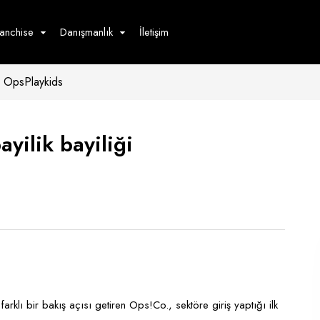
ranchise
Danışmanlık
İletişim
OpsPlaykids
çecek
Hizmet
Ürün
Giyim
Tedarik
öster
yilik bayiliği
Hay
ge
Pasta
dön
bur
rklı bir bakış açısı getiren Ops!Co., sektöre giriş yaptığı ilk