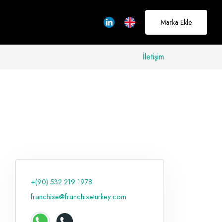
Marka Ekle
İletişim
allerinizi
rçeğe
üştürmek için
adayız
+(90) 532 219 1978
Hakkımızda
franchise@franchiseturkey.com