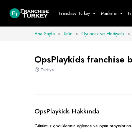
Franchise Turkey
Markalar
F
Ana Sayfa
>
Ürün
>
Oyuncak ve Hediyelik
>
Yiyecek - İ
Hepsini G
OpsPlaykids franchise ba
Büfe
Türkiye
Cafe - Tatlı 
Fast Food
Restoran
OpsPlaykids Hakkında
Günümüz çocuklarının eğlence ve oyun arayışlarına fa