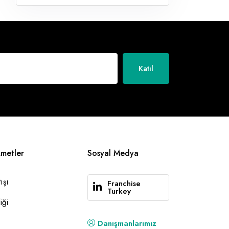
Katıl
zmetler
Sosyal Medya
ışı
Franchise
Turkey
iği
Danışmanlarımız