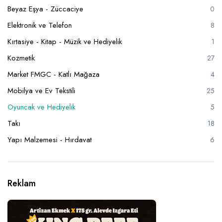
Beyaz Eşya - Züccaciye
0
Elektronik ve Telefon
8
Kırtasiye - Kitap - Müzik ve Hediyelik
1
Kozmetik
27
Market FMGC - Katlı Mağaza
4
Mobilya ve Ev Tekstili
25
Oyuncak ve Hediyelik
5
Takı
18
Yapı Malzemesi - Hırdavat
6
Reklam