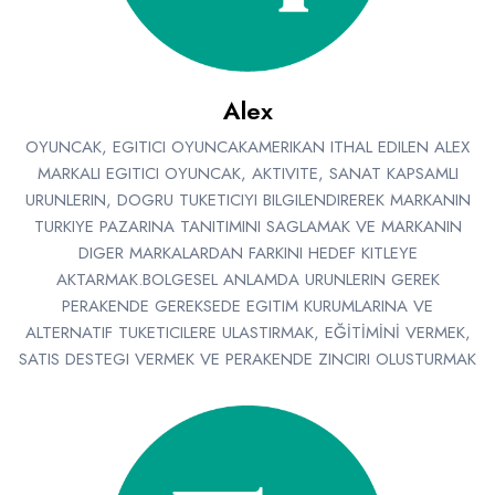
Emlak - Güvenlik ve Temizlik
Kozmetik
Franchise Yönetim Danışmanlığı
Ev Hizmetleri
Market FMGC - Katlı Mağaza
Gayrimenkul
Sağlık Güzellik
Mobilya ve Ev Tekstili
Gıda ve Sarf Malzemeleri
Alex
Turizm - Eğlence
Oyuncak ve Hediyelik
Güvenlik - Temizlik
OYUNCAK, EGITICI OYUNCAKAMERIKAN ITHAL EDILEN ALEX
MARKALI EGITICI OYUNCAK, AKTIVITE, SANAT KAPSAMLI
Takı
Giyim - Aksesuar
URUNLERIN, DOGRU TUKETICIYI BILGILENDIREREK MARKANIN
Yapı Malzemesi - Hırdavat
Hukuk - Marka - Patent ve Tercüme
TURKIYE PAZARINA TANITIMINI SAGLAMAK VE MARKANIN
DIGER MARKALARDAN FARKINI HEDEF KITLEYE
Isıtma - Soğutma ve Havalandırma
AKTARMAK.BOLGESEL ANLAMDA URUNLERIN GEREK
PERAKENDE GEREKSEDE EGITIM KURUMLARINA VE
Lojistik - Kargo ve Kurye
ALTERNATIF TUKETICILERE ULASTIRMAK, EĞİTİMİNİ VERMEK,
Mali Kayıt ve Denetim
SATIS DESTEGI VERMEK VE PERAKENDE ZINCIRI OLUSTURMAK
Matbaa - Fotoğraf
Mobilya Dekorasyon
Proje - İnşaat ve Tesisat