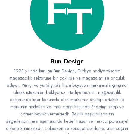
Raf ve Depo Sistemleri
Reklam - Tanıtım - PR ve İnternet
Seyahat - Rent A Car
Tabela - Dijital Baskı
Bun Design
1998 yılında kurulan Bun Design, Türkiye hediye tasarım
mağazacılık sektörüne bir çok ilde ve mağazaları ile öncülük
ediyor. Yurtiçi ve yurtdışında hızla büyüyen markamızla girişimci
olmak isteyenleri bekliyoruz. Hediye tasarım mağazacılık
sektöründe lider konumda olan markamız stratejik ortaklık ile
markanın hedefleri ve imajı doğrultusunda Shoping shop ve
corner bayilik vermektedir. Bayilik başvurularınızın
değerlendirilmesi aşamasında hedef Pazar ve mevcut potansiyel
dikkate alınmaktadır. Lokasyon ve konsept belirleme, ürün seçimi