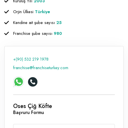
Kuruluş Yılı
2003
Raf ve Depo Sistemleri
Orjin Ülkesi
Türkiye
Reklam - Tanıtım - PR ve İnternet
Kendine ait şube sayısı
25
Seyahat - Rent A Car
Franchise şube sayısı
980
Tabela - Dijital Baskı
+(90) 532 219 1978
franchise@franchiseturkey.com
Oses Çiğ Köfte
Başvuru Formu