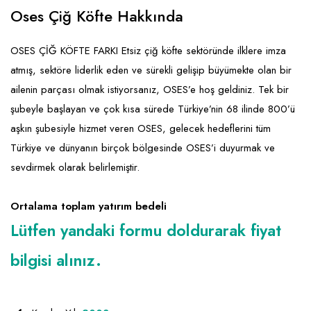
Emlak - Güvenlik ve Temizlik
Kozmetik
Franchise Yönetim Danışmanlığı
Oses Çiğ Köfte Hakkında
Ev Hizmetleri
Market FMGC - Katlı Mağaza
Gayrimenkul
OSES ÇİĞ KÖFTE FARKI Etsiz çiğ köfte sektöründe ilklere imza
Sağlık Güzellik
Mobilya ve Ev Tekstili
Gıda ve Sarf Malzemeleri
atmış, sektöre liderlik eden ve sürekli gelişip büyümekte olan bir
Turizm - Eğlence
Oyuncak ve Hediyelik
Güvenlik - Temizlik
ailenin parçası olmak istiyorsanız, OSES’e hoş geldiniz. Tek bir
şubeyle başlayan ve çok kısa sürede Türkiye’nin 68 ilinde 800’ü
Takı
Giyim - Aksesuar
aşkın şubesiyle hizmet veren OSES, gelecek hedeflerini tüm
Yapı Malzemesi - Hırdavat
Hukuk - Marka - Patent ve Tercüme
Türkiye ve dünyanın birçok bölgesinde OSES’i duyurmak ve
Isıtma - Soğutma ve Havalandırma
sevdirmek olarak belirlemiştir.
Lojistik - Kargo ve Kurye
Ortalama toplam yatırım bedeli
Mali Kayıt ve Denetim
Lütfen yandaki formu doldurarak fiyat
Matbaa - Fotoğraf
bilgisi alınız.
Mobilya Dekorasyon
Proje - İnşaat ve Tesisat