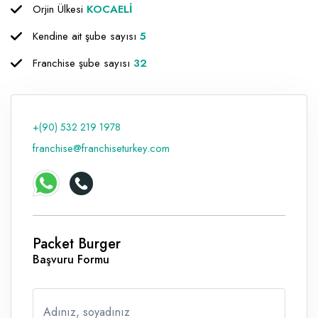
Orjin Ülkesi
KOCAELİ
Raf ve Depo Sistemleri
Kendine ait şube sayısı
5
Reklam - Tanıtım - PR ve İnternet
Franchise şube sayısı
32
Seyahat - Rent A Car
Tabela - Dijital Baskı
+(90) 532 219 1978
franchise@franchiseturkey.com
Packet Burger
Başvuru Formu
Adınız, soyadınız