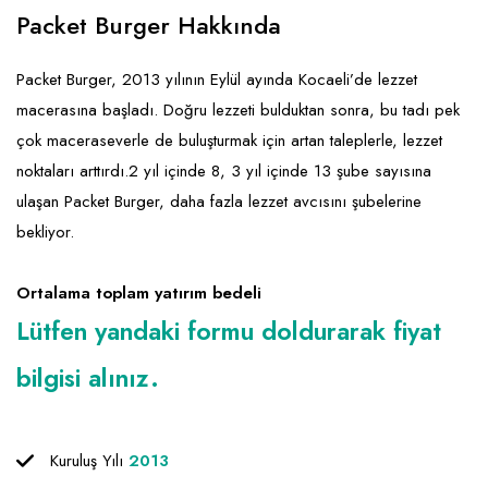
Emlak - Güvenlik ve Temizlik
Kozmetik
Franchise Yönetim Danışmanlığı
Packet Burger Hakkında
Ev Hizmetleri
Market FMGC - Katlı Mağaza
Gayrimenkul
Packet Burger, 2013 yılının Eylül ayında Kocaeli’de lezzet
Sağlık Güzellik
Mobilya ve Ev Tekstili
Gıda ve Sarf Malzemeleri
macerasına başladı. Doğru lezzeti bulduktan sonra, bu tadı pek
Turizm - Eğlence
Oyuncak ve Hediyelik
Güvenlik - Temizlik
çok maceraseverle de buluşturmak için artan taleplerle, lezzet
noktaları arttırdı.2 yıl içinde 8, 3 yıl içinde 13 şube sayısına
Takı
Giyim - Aksesuar
ulaşan Packet Burger, daha fazla lezzet avcısını şubelerine
Yapı Malzemesi - Hırdavat
Hukuk - Marka - Patent ve Tercüme
bekliyor.
Isıtma - Soğutma ve Havalandırma
Ortalama toplam yatırım bedeli
Lojistik - Kargo ve Kurye
Lütfen yandaki formu doldurarak fiyat
Mali Kayıt ve Denetim
bilgisi alınız.
Matbaa - Fotoğraf
Mobilya Dekorasyon
Kuruluş Yılı
2013
Proje - İnşaat ve Tesisat