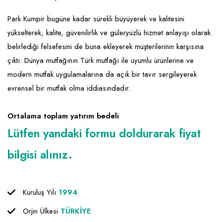
Emlak - Güvenlik ve Temizlik
Kozmetik
Franchise Yönetim Danışmanlığı
Park Kumpir bugüne kadar sürekli büyüyerek ve kalitesini
Ev Hizmetleri
Market FMGC - Katlı Mağaza
Gayrimenkul
yükselterek, kalite, güvenilirlik ve güleryüzlü hizmet anlayışı olarak
Sağlık Güzellik
Mobilya ve Ev Tekstili
Gıda ve Sarf Malzemeleri
belirlediği felsefesini de buna ekleyerek müşterilerinin karşısına
Turizm - Eğlence
Oyuncak ve Hediyelik
Güvenlik - Temizlik
çıktı. Dünya mutfağının Türk mutfağı ile uyumlu ürünlerine ve
modern mutfak uygulamalarına da açık bir tavır sergileyerek
Takı
Giyim - Aksesuar
evrensel bir mutfak olma iddiasındadır.
Yapı Malzemesi - Hırdavat
Hukuk - Marka - Patent ve Tercüme
Ortalama toplam yatırım bedeli
Isıtma - Soğutma ve Havalandırma
Lütfen yandaki formu doldurarak fiyat
Lojistik - Kargo ve Kurye
bilgisi alınız.
Mali Kayıt ve Denetim
Matbaa - Fotoğraf
Kuruluş Yılı
1994
Mobilya Dekorasyon
Orjin Ülkesi
TÜRKİYE
Proje - İnşaat ve Tesisat