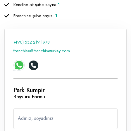
Kendine ait şube sayısı
1
Raf ve Depo Sistemleri
Franchise şube sayısı
1
Reklam - Tanıtım - PR ve İnternet
Seyahat - Rent A Car
+(90) 532 219 1978
Tabela - Dijital Baskı
franchise@franchiseturkey.com
Park Kumpir
Başvuru Formu
Adınız, soyadınız