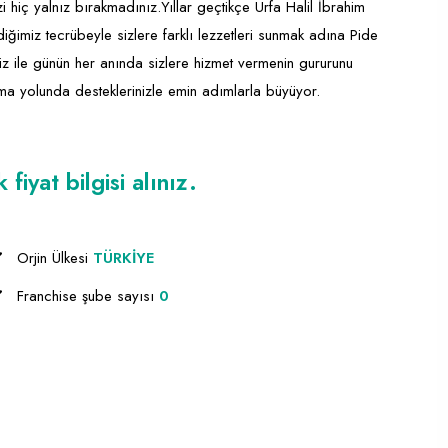
i hiç yalnız bırakmadınız.Yıllar geçtikçe Urfa Halil İbrahim
iğimiz tecrübeyle sizlere farklı lezzetleri sunmak adına Pide
iz ile günün her anında sizlere hizmet vermenin gururunu
lma yolunda desteklerinizle emin adımlarla büyüyor.
iyat bilgisi alınız.
Orjin Ülkesi
TÜRKİYE
Franchise şube sayısı
0