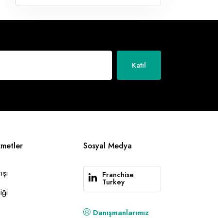
Katıl
zmetler
Sosyal Medya
ışı
Franchise
Turkey
iği
Danışmanlarımız