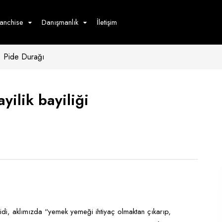
ranchise
Danışmanlık
İletişim
Pide Durağı
çecek
Hizmet
Ürün
Giyim
Tedarik
öster
yilik bayiliği
Hay
ge
Pasta
dön
bur
idi, aklımızda “yemek yemeği ihtiyaç olmaktan çıkarıp,