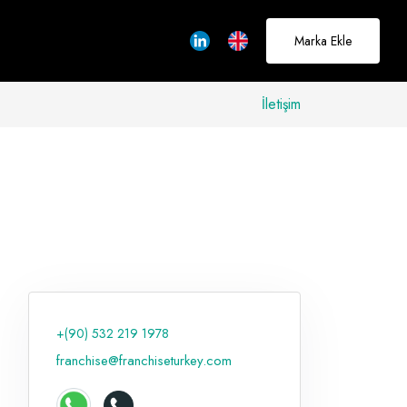
Marka Ekle
İletişim
allerinizi
rçeğe
üştürmek için
adayız
+(90) 532 219 1978
Hakkımızda
franchise@franchiseturkey.com