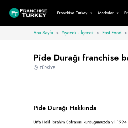
Franchise Turkey
Markalar
F
Ana Sayfa
>
Yiyecek - İçecek
>
Fast Food
>
Yiyecek - İ
Hepsini G
Pide Durağı franchise ba
Büfe
TÜRKİYE
Cafe - Tatlı 
Fast Food
Restoran
Pide Durağı Hakkında
Urfa Halil İbrahim Sofrasını kurduğumuzda yıl 1994 