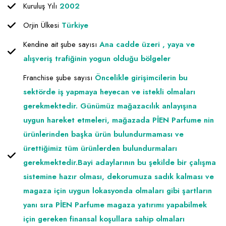
Kuruluş Yılı
2002
Raf ve Depo Sistemleri
Orjin Ülkesi
Türkiye
Reklam - Tanıtım - PR ve İnternet
Kendine ait şube sayısı
Ana cadde üzeri , yaya ve
Seyahat - Rent A Car
alışveriş trafiğinin yogun olduğu bölgeler
Tabela - Dijital Baskı
Franchise şube sayısı
Öncelikle girişimcilerin bu
sektörde iş yapmaya heyecan ve istekli olmaları
gerekmektedir. Günümüz mağazacılık anlayışına
uygun hareket etmeleri, mağazada PİEN Parfume nin
ürünlerinden başka ürün bulundurmaması ve
ürettiğimiz tüm ürünlerden bulundurmaları
gerekmektedir.Bayi adaylarının bu şekilde bir çalışma
sistemine hazır olması, dekorumuza sadık kalması ve
magaza için uygun lokasyonda olmaları gibi şartların
yanı sıra PİEN Parfume magaza yatırımı yapabilmek
için gereken finansal koşullara sahip olmaları