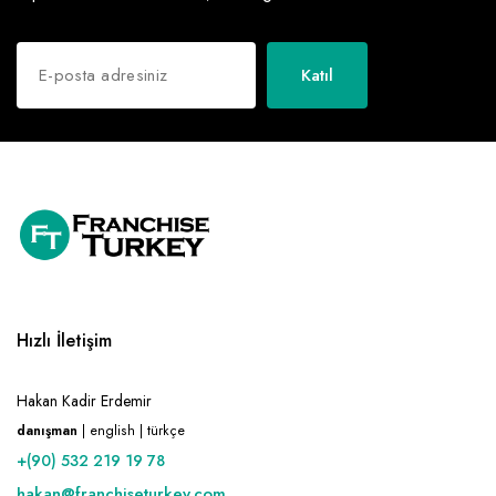
Katıl
Hızlı İletişim
Hakan Kadir Erdemir
danışman
| english | türkçe
+(90) 532 219 19 78
hakan@franchiseturkey.com