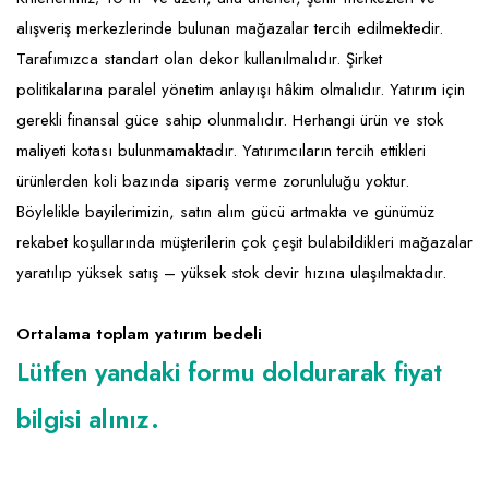
Emlak - Güvenlik ve Temizlik
Kozmetik
Franchise Yönetim Danışmanlığı
alışveriş merkezlerinde bulunan mağazalar tercih edilmektedir.
Ev Hizmetleri
Market FMGC - Katlı Mağaza
Gayrimenkul
Tarafımızca standart olan dekor kullanılmalıdır. Şirket
Sağlık Güzellik
Mobilya ve Ev Tekstili
Gıda ve Sarf Malzemeleri
politikalarına paralel yönetim anlayışı hâkim olmalıdır. Yatırım için
gerekli finansal güce sahip olunmalıdır. Herhangi ürün ve stok
Turizm - Eğlence
Oyuncak ve Hediyelik
Güvenlik - Temizlik
maliyeti kotası bulunmamaktadır. Yatırımcıların tercih ettikleri
Takı
Giyim - Aksesuar
ürünlerden koli bazında sipariş verme zorunluluğu yoktur.
Böylelikle bayilerimizin, satın alım gücü artmakta ve günümüz
Yapı Malzemesi - Hırdavat
Hukuk - Marka - Patent ve Tercüme
rekabet koşullarında müşterilerin çok çeşit bulabildikleri mağazalar
Isıtma - Soğutma ve Havalandırma
yaratılıp yüksek satış – yüksek stok devir hızına ulaşılmaktadır.
Lojistik - Kargo ve Kurye
Ortalama toplam yatırım bedeli
Mali Kayıt ve Denetim
Lütfen yandaki formu doldurarak fiyat
Matbaa - Fotoğraf
bilgisi alınız.
Mobilya Dekorasyon
Proje - İnşaat ve Tesisat