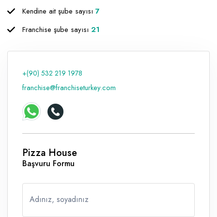
Kendine ait şube sayısı
7
Raf ve Depo Sistemleri
Franchise şube sayısı
21
Reklam - Tanıtım - PR ve İnternet
Seyahat - Rent A Car
Tabela - Dijital Baskı
+(90) 532 219 1978
franchise@franchiseturkey.com
Pizza House
Başvuru Formu
Adınız, soyadınız