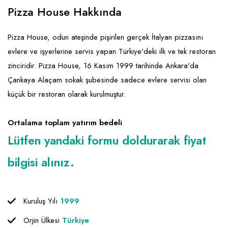
Emlak - Güvenlik ve Temizlik
Kozmetik
Franchise Yönetim Danışmanlığı
Pizza House Hakkında
Ev Hizmetleri
Market FMGC - Katlı Mağaza
Gayrimenkul
Pizza House, odun ateşinde pişirilen gerçek İtalyan pizzasını
Sağlık Güzellik
Mobilya ve Ev Tekstili
Gıda ve Sarf Malzemeleri
evlere ve işyerlerine servis yapan Türkiye'deki ilk ve tek restoran
Turizm - Eğlence
Oyuncak ve Hediyelik
Güvenlik - Temizlik
zinciridir. Pizza House, 16 Kasım 1999 tarihinde Ankara'da
Çankaya Alaçam sokak şubesinde sadece evlere servisi olan
Takı
Giyim - Aksesuar
küçük bir restoran olarak kurulmuştur.
Yapı Malzemesi - Hırdavat
Hukuk - Marka - Patent ve Tercüme
Isıtma - Soğutma ve Havalandırma
Ortalama toplam yatırım bedeli
Lütfen yandaki formu doldurarak fiyat
Lojistik - Kargo ve Kurye
bilgisi alınız.
Mali Kayıt ve Denetim
Matbaa - Fotoğraf
Kuruluş Yılı
1999
Mobilya Dekorasyon
Orjin Ülkesi
Türkiye
Proje - İnşaat ve Tesisat