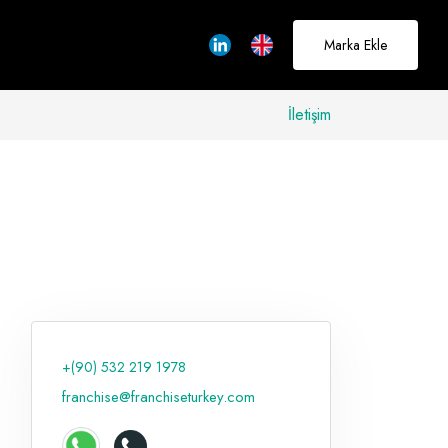
Marka Ekle
İletişim
allerinizi
rçeğe
üştürmek için
adayız
+(90) 532 219 1978
Hakkımızda
franchise@franchiseturkey.com