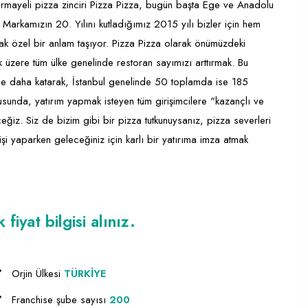
ermayeli pizza zinciri Pizza Pizza, bugün başta Ege ve Anadolu
Markamızın 20. Yılını kutladığımız 2015 yılı bizler için hem
 özel bir anlam taşıyor. Pizza Pizza olarak önümüzdeki
üzere tüm ülke genelinde restoran sayımızı arttırmak. Bu
be daha katarak, İstanbul genelinde 50 toplamda ise 185
tusunda, yatırım yapmak isteyen tüm girişimcilere "kazançlı ve
eğiz. Siz de bizim gibi bir pizza tutkunuysanız, pizza severleri
z işi yaparken geleceğiniz için karlı bir yatırıma imza atmak
iyat bilgisi alınız.
Orjin Ülkesi
TÜRKİYE
Franchise şube sayısı
200