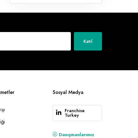
Katıl
zmetler
Sosyal Medya
ışı
Franchise
Turkey
iği
Danışmanlarımız