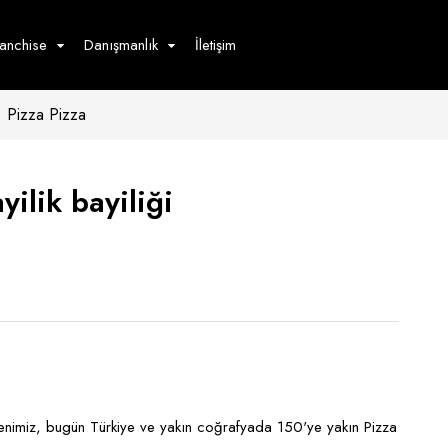
ranchise
Danışmanlık
İletişim
Pizza Pizza
çecek
Hizmet
Ürün
Giyim
Tedarik
öster
yilik bayiliği
Hay
ge
Pasta
dön
bur
venimiz, bugün Türkiye ve yakın coğrafyada 150'ye yakın Pizza