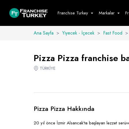
Franchise Turkey
Markalar
F
Ana Sayfa
>
Yiyecek - İçecek
>
Fast Food
>
Yiyecek - İ
Hepsini G
Pizza Pizza franchise ba
Büfe
TÜRKİYE
Cafe - Tatlı 
Fast Food
Restoran
Pizza Pizza Hakkında
20 yıl önce İzmir Alsancak'ta başlayan lezzet serü