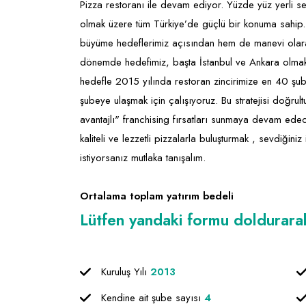
Pizza restoranı ile devam ediyor. Yüzde yüz yerli s
olmak üzere tüm Türkiye’de güçlü bir konuma sahip. 
büyüme hedeflerimiz açısından hem de manevi olarak
dönemde hedefimiz, başta İstanbul ve Ankara olmak 
hedefle 2015 yılında restoran zincirimize en 40 şu
şubeye ulaşmak için çalışıyoruz. Bu stratejisi doğrul
avantajlı" franchising fırsatları sunmaya devam edec
kaliteli ve lezzetli pizzalarla buluşturmak , sevdiğini
istiyorsanız mutlaka tanışalım.
Ortalama toplam yatırım bedeli
Lütfen yandaki formu doldurarak f
Kuruluş Yılı
2013
Kendine ait şube sayısı
4