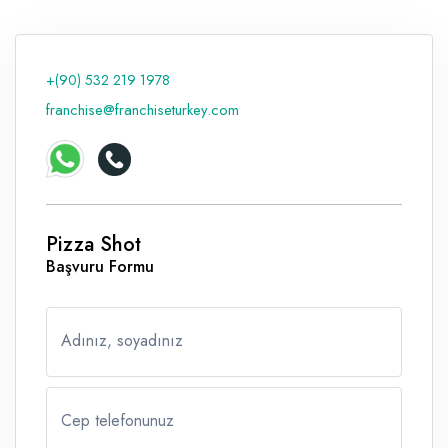
Raf ve Depo Sistemleri
Reklam - Tanıtım - PR ve İnternet
+(90) 532 219 1978
franchise@franchiseturkey.com
Seyahat - Rent A Car
Tabela - Dijital Baskı
Pizza Shot
Başvuru Formu
Adınız, soyadınız
Cep telefonunuz