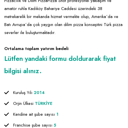
Emlak - Güvenlik ve Temizlik
Kozmetik
Franchise Yönetim Danışmanlığı
Pizzacılık ve Dilim PizzaPizza Shot profesyonel yaklaşım ve
amatör ruhla Kadıköy Bahariye Caddesi üzerindeki 38
Ev Hizmetleri
Market FMGC - Katlı Mağaza
Gayrimenkul
metrekarelik bir mekanda hizmet vermekte olup, Amerika´da ve
Sağlık Güzellik
Mobilya ve Ev Tekstili
Gıda ve Sarf Malzemeleri
Batı Avrupa´da çok yaygın olan dilim pizza konseptini Türk pizza
severler ile buluşturmaktadır.
Turizm - Eğlence
Oyuncak ve Hediyelik
Güvenlik - Temizlik
Takı
Giyim - Aksesuar
Ortalama toplam yatırım bedeli
Lütfen yandaki formu doldurarak fiyat
Yapı Malzemesi - Hırdavat
Hukuk - Marka - Patent ve Tercüme
Isıtma - Soğutma ve Havalandırma
bilgisi alınız.
Lojistik - Kargo ve Kurye
Mali Kayıt ve Denetim
Kuruluş Yılı
2014
Matbaa - Fotoğraf
Orjin Ülkesi
TÜRKİYE
Mobilya Dekorasyon
Kendine ait şube sayısı
1
Franchise şube sayısı
5
Proje - İnşaat ve Tesisat