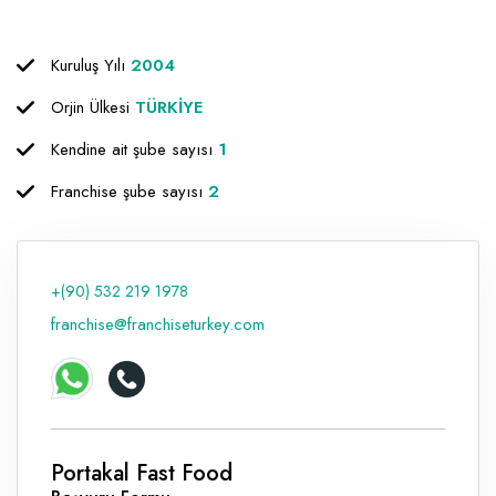
Raf ve Depo Sistemleri
Kuruluş Yılı
2004
Reklam - Tanıtım - PR ve İnternet
Orjin Ülkesi
TÜRKİYE
Seyahat - Rent A Car
Kendine ait şube sayısı
1
Tabela - Dijital Baskı
Franchise şube sayısı
2
+(90) 532 219 1978
franchise@franchiseturkey.com
Portakal Fast Food