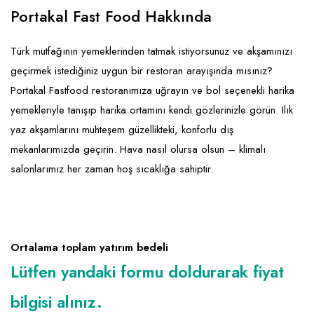
Emlak - Güvenlik ve Temizlik
Kozmetik
Franchise Yönetim Danışmanlığı
Portakal Fast Food Hakkında
Ev Hizmetleri
Market FMGC - Katlı Mağaza
Gayrimenkul
Türk mutfağının yemeklerinden tatmak istiyorsunuz ve akşamınızı
Sağlık Güzellik
Mobilya ve Ev Tekstili
Gıda ve Sarf Malzemeleri
geçirmek istediğiniz uygun bir restoran arayışında mısınız?
Turizm - Eğlence
Oyuncak ve Hediyelik
Güvenlik - Temizlik
Portakal Fastfood restoranımıza uğrayın ve bol seçenekli harika
yemekleriyle tanışıp harika ortamını kendi gözlerinizle görün. Ilık
Takı
Giyim - Aksesuar
yaz akşamlarını muhteşem güzellikteki, konforlu dış
Yapı Malzemesi - Hırdavat
Hukuk - Marka - Patent ve Tercüme
mekanlarımızda geçirin. Hava nasıl olursa olsun – klimalı
Isıtma - Soğutma ve Havalandırma
salonlarımız her zaman hoş sıcaklığa sahiptir.
Lojistik - Kargo ve Kurye
Mali Kayıt ve Denetim
Ortalama toplam yatırım bedeli
Matbaa - Fotoğraf
Lütfen yandaki formu doldurarak fiyat
Mobilya Dekorasyon
bilgisi alınız.
Proje - İnşaat ve Tesisat