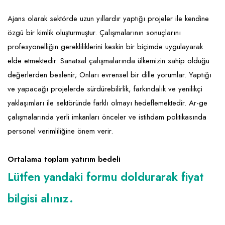
Emlak - Güvenlik ve Temizlik
Kozmetik
Franchise Yönetim Danışmanlığı
Ajans olarak sektörde uzun yıllardır yaptığı projeler ile kendine
Ev Hizmetleri
Market FMGC - Katlı Mağaza
Gayrimenkul
özgü bir kimlik oluşturmuştur. Çalışmalarının sonuçlarını
Sağlık Güzellik
Mobilya ve Ev Tekstili
Gıda ve Sarf Malzemeleri
profesyonelliğin gerekliliklerini keskin bir biçimde uygulayarak
Turizm - Eğlence
Oyuncak ve Hediyelik
Güvenlik - Temizlik
elde etmektedir. Sanatsal çalışmalarında ülkemizin sahip olduğu
değerlerden beslenir; Onları evrensel bir dille yorumlar. Yaptığı
Takı
Giyim - Aksesuar
ve yapacağı projelerde sürdürebilirlik, farkındalık ve yenilikçi
Yapı Malzemesi - Hırdavat
Hukuk - Marka - Patent ve Tercüme
yaklaşımları ile sektöründe farklı olmayı hedeflemektedir. Ar-ge
çalışmalarında yerli imkanları önceler ve istihdam politikasında
Isıtma - Soğutma ve Havalandırma
personel verimliliğine önem verir.
Lojistik - Kargo ve Kurye
Ortalama toplam yatırım bedeli
Mali Kayıt ve Denetim
Lütfen yandaki formu doldurarak fiyat
Matbaa - Fotoğraf
bilgisi alınız.
Mobilya Dekorasyon
Proje - İnşaat ve Tesisat