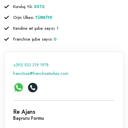
Kuruluş Yılı
2012
Raf ve Depo Sistemleri
Orjin Ülkesi
TÜRKİYE
Reklam - Tanıtım - PR ve İnternet
Kendine ait şube sayısı
1
Seyahat - Rent A Car
Franchise şube sayısı
0
Tabela - Dijital Baskı
+(90) 532 219 1978
franchise@franchiseturkey.com
Re Ajans
Başvuru Formu