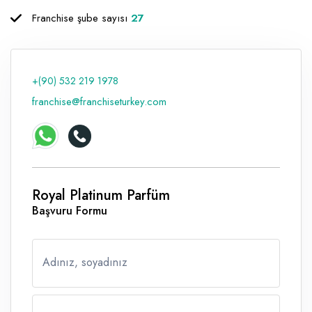
Franchise şube sayısı
27
Raf ve Depo Sistemleri
Reklam - Tanıtım - PR ve İnternet
Seyahat - Rent A Car
+(90) 532 219 1978
franchise@franchiseturkey.com
Tabela - Dijital Baskı
Royal Platinum Parfüm
Başvuru Formu
Adınız, soyadınız