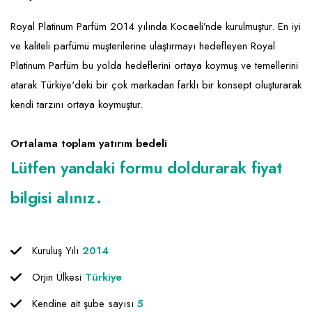
Emlak - Güvenlik ve Temizlik
Kozmetik
Franchise Yönetim Danışmanlığı
Royal Platinum Parfüm 2014 yılında Kocaeli’nde kurulmuştur. En iyi
Ev Hizmetleri
Market FMGC - Katlı Mağaza
Gayrimenkul
ve kaliteli parfümü müşterilerine ulaştırmayı hedefleyen Royal
Sağlık Güzellik
Mobilya ve Ev Tekstili
Gıda ve Sarf Malzemeleri
Platinum Parfüm bu yolda hedeflerini ortaya koymuş ve temellerini
Turizm - Eğlence
Oyuncak ve Hediyelik
Güvenlik - Temizlik
atarak Türkiye'deki bir çok markadan farklı bir konsept oluşturarak
kendi tarzını ortaya koymuştur.
Takı
Giyim - Aksesuar
Yapı Malzemesi - Hırdavat
Hukuk - Marka - Patent ve Tercüme
Ortalama toplam yatırım bedeli
Lütfen yandaki formu doldurarak fiyat
Isıtma - Soğutma ve Havalandırma
bilgisi alınız.
Lojistik - Kargo ve Kurye
Mali Kayıt ve Denetim
Matbaa - Fotoğraf
Kuruluş Yılı
2014
Orjin Ülkesi
Türkiye
Mobilya Dekorasyon
Kendine ait şube sayısı
5
Proje - İnşaat ve Tesisat