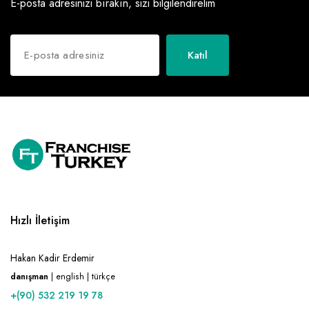
E-posta adresinizi bırakın, sizi bilgilendirelim
Katıl
Hızlı İletişim
Hakan Kadir Erdemir
danışman
| english | türkçe
+(90) 532 219 19 78