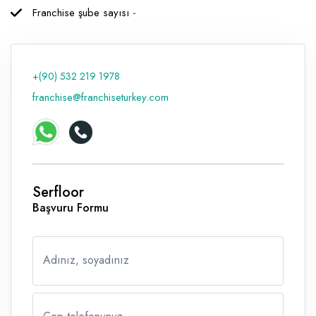
Franchise şube sayısı
-
Raf ve Depo Sistemleri
Reklam - Tanıtım - PR ve İnternet
+(90) 532 219 1978
Seyahat - Rent A Car
franchise@franchiseturkey.com
Tabela - Dijital Baskı
Serfloor
Başvuru Formu
Adınız, soyadınız