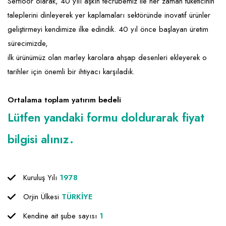
Emlak - Güvenlik ve Temizlik
Kozmetik
Franchise Yönetim Danışmanlığı
Serfloor olarak, 40 yılı aşkın tecrübemiz ile her zaman tüketicinin
taleplerini dinleyerek yer kaplamaları sektöründe inovatif ürünler
Ev Hizmetleri
Market FMGC - Katlı Mağaza
Gayrimenkul
geliştirmeyi kendimize ilke edindik. 40 yıl önce başlayan üretim
Sağlık Güzellik
Mobilya ve Ev Tekstili
Gıda ve Sarf Malzemeleri
sürecimizde,
ilk ürünümüz olan marley karolara ahşap desenleri ekleyerek o
Turizm - Eğlence
Oyuncak ve Hediyelik
Güvenlik - Temizlik
tarihler için önemli bir ihtiyacı karşıladık.
Takı
Giyim - Aksesuar
Ortalama toplam yatırım bedeli
Yapı Malzemesi - Hırdavat
Hukuk - Marka - Patent ve Tercüme
Lütfen yandaki formu doldurarak fiyat
Isıtma - Soğutma ve Havalandırma
bilgisi alınız.
Lojistik - Kargo ve Kurye
Mali Kayıt ve Denetim
Kuruluş Yılı
1978
Matbaa - Fotoğraf
Orjin Ülkesi
TÜRKİYE
Mobilya Dekorasyon
Kendine ait şube sayısı
1
Proje - İnşaat ve Tesisat