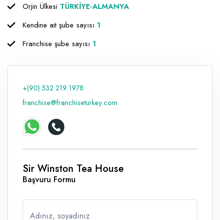
Orjin Ülkesi
TÜRKİYE-ALMANYA
Raf ve Depo Sistemleri
Kendine ait şube sayısı
1
Reklam - Tanıtım - PR ve İnternet
Franchise şube sayısı
1
Seyahat - Rent A Car
Tabela - Dijital Baskı
+(90) 532 219 1978
franchise@franchiseturkey.com
Sir Winston Tea House
Başvuru Formu
Adınız, soyadınız