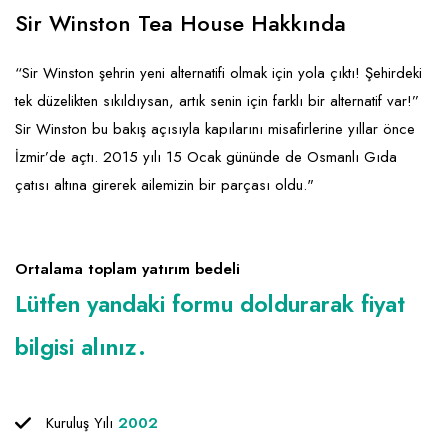
Emlak - Güvenlik ve Temizlik
Kozmetik
Franchise Yönetim Danışmanlığı
Sir Winston Tea House Hakkında
Ev Hizmetleri
Market FMGC - Katlı Mağaza
Gayrimenkul
“Sir Winston şehrin yeni alternatifi olmak için yola çıktı! Şehirdeki
Sağlık Güzellik
Mobilya ve Ev Tekstili
Gıda ve Sarf Malzemeleri
tek düzelikten sıkıldıysan, artık senin için farklı bir alternatif var!”
Turizm - Eğlence
Oyuncak ve Hediyelik
Güvenlik - Temizlik
Sir Winston bu bakış açısıyla kapılarını misafirlerine yıllar önce
İzmir’de açtı. 2015 yılı 15 Ocak gününde de Osmanlı Gıda
Takı
Giyim - Aksesuar
çatısı altına girerek ailemizin bir parçası oldu."
Yapı Malzemesi - Hırdavat
Hukuk - Marka - Patent ve Tercüme
Isıtma - Soğutma ve Havalandırma
Ortalama toplam yatırım bedeli
Lojistik - Kargo ve Kurye
Lütfen yandaki formu doldurarak fiyat
Mali Kayıt ve Denetim
bilgisi alınız.
Matbaa - Fotoğraf
Mobilya Dekorasyon
Kuruluş Yılı
2002
Proje - İnşaat ve Tesisat