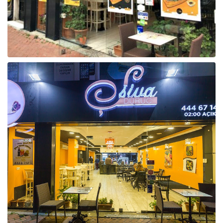
Raf ve Depo Sistemleri
Reklam - Tanıtım - PR ve İnternet
Seyahat - Rent A Car
Tabela - Dijital Baskı