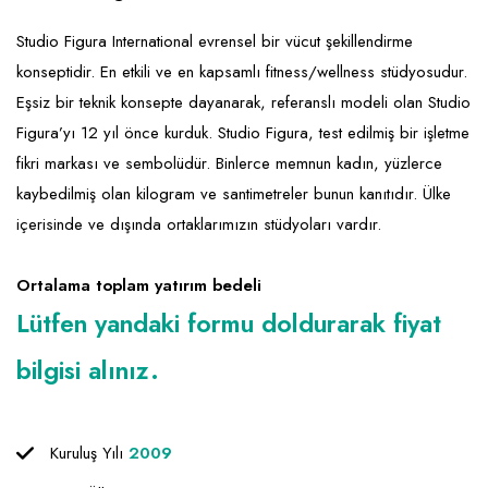
Emlak - Güvenlik ve Temizlik
Kozmetik
Franchise Yönetim Danışmanlığı
Studio Figura International evrensel bir vücut şekillendirme
Ev Hizmetleri
Market FMGC - Katlı Mağaza
Gayrimenkul
konseptidir. En etkili ve en kapsamlı fitness/wellness stüdyosudur.
Sağlık Güzellik
Mobilya ve Ev Tekstili
Gıda ve Sarf Malzemeleri
Eşsiz bir teknik konsepte dayanarak, referanslı modeli olan Studio
Turizm - Eğlence
Oyuncak ve Hediyelik
Güvenlik - Temizlik
Figura’yı 12 yıl önce kurduk. Studio Figura, test edilmiş bir işletme
fikri markası ve sembolüdür. Binlerce memnun kadın, yüzlerce
Takı
Giyim - Aksesuar
kaybedilmiş olan kilogram ve santimetreler bunun kanıtıdır. Ülke
Yapı Malzemesi - Hırdavat
Hukuk - Marka - Patent ve Tercüme
içerisinde ve dışında ortaklarımızın stüdyoları vardır.
Isıtma - Soğutma ve Havalandırma
Ortalama toplam yatırım bedeli
Lojistik - Kargo ve Kurye
Lütfen yandaki formu doldurarak fiyat
Mali Kayıt ve Denetim
bilgisi alınız.
Matbaa - Fotoğraf
Mobilya Dekorasyon
Kuruluş Yılı
2009
Proje - İnşaat ve Tesisat