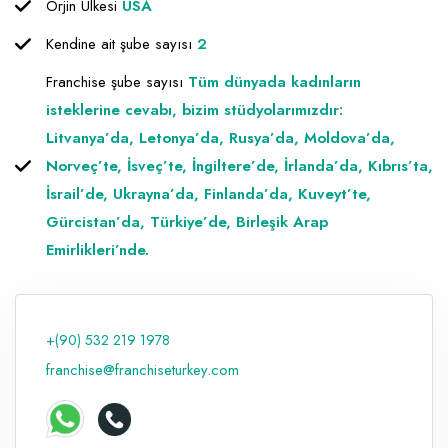
Orjin Ülkesi
USA
Raf ve Depo Sistemleri
Kendine ait şube sayısı
2
Reklam - Tanıtım - PR ve İnternet
Franchise şube sayısı
Tüm dünyada kadınların
isteklerine cevabı, bizim stüdyolarımızdır:
Seyahat - Rent A Car
Litvanya’da, Letonya’da, Rusya’da, Moldova’da,
Tabela - Dijital Baskı
Norveç’te, İsveç’te, İngiltere’de, İrlanda’da, Kıbrıs’ta,
İsrail’de, Ukrayna’da, Finlanda’da, Kuveyt’te,
Gürcistan’da, Türkiye’de, Birleşik Arap
Emirlikleri’nde.
+(90) 532 219 1978
franchise@franchiseturkey.com