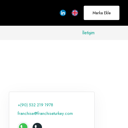
Marka Ekle
İletişim
allerinizi
rçeğe
üştürmek için
adayız
+(90) 532 219 1978
Hakkımızda
franchise@franchiseturkey.com