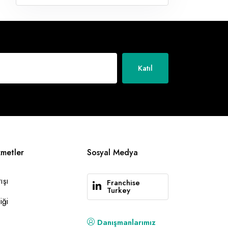
Katıl
zmetler
Sosyal Medya
ışı
Franchise
Turkey
iği
Danışmanlarımız