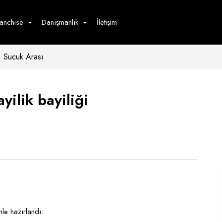
ranchise
Danışmanlık
İletişim
Sucuk Arası
çecek
Hizmet
Ürün
Giyim
Tedarik
öster
yilik bayiliği
Hay
ge
Pasta
dön
bur
le hazırlandı.