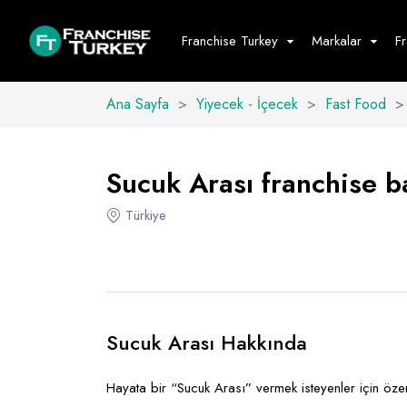
Franchise Turkey
Markalar
F
Ana Sayfa
>
Yiyecek - İçecek
>
Fast Food
>
Yiyecek - İ
Hepsini G
Sucuk Arası franchise ba
Büfe
Türkiye
Cafe - Tatlı 
Fast Food
Restoran
Sucuk Arası Hakkında
Hayata bir “Sucuk Arası” vermek isteyenler için özen