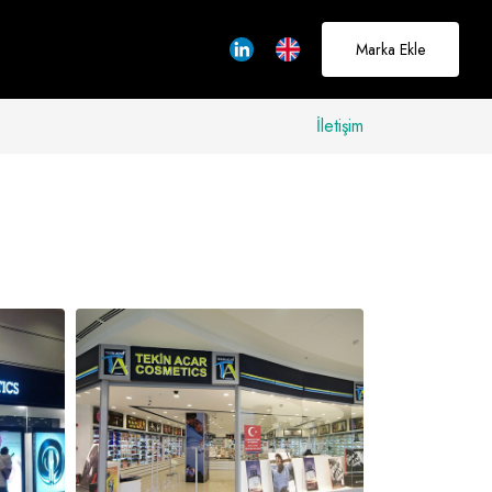
Marka Ekle
İletişim
allerinizi
rçeğe
üştürmek için
adayız
Hakkımızda