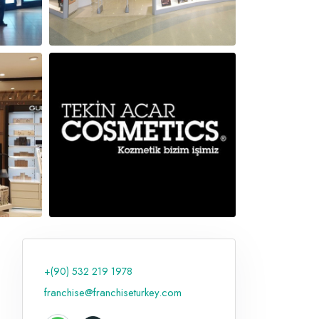
+(90) 532 219 1978
franchise@franchiseturkey.com