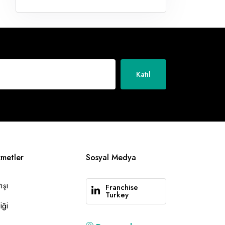
Katıl
zmetler
Sosyal Medya
ışı
Franchise
Turkey
iği