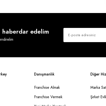
an haberdar edelim
lendirelim
rkey
Danışmanlık
Diğer Hi
Franchise Almak
Marka Sat
Franchise Vermek
Şirket Evlil