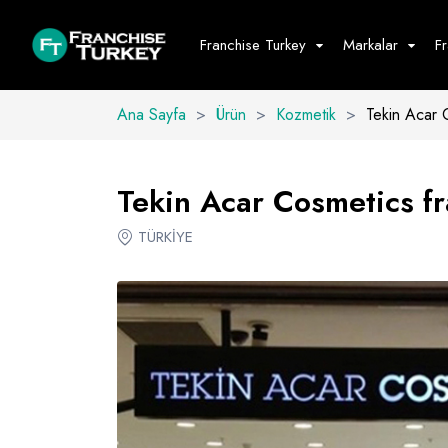
Franchise Turkey
Markalar
F
Ana Sayfa
>
Ürün
>
Kozmetik
>
Tekin Acar 
Yiyecek - İ
Hepsini G
Tekin Acar Cosmetics fra
Büfe
TÜRKİYE
Cafe - Tatlı 
Fast Food
Restoran