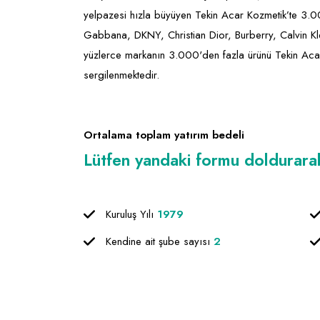
yelpazesi hızla büyüyen Tekin Acar Kozmetik’te 3.0
Gabbana, DKNY, Christian Dior, Burberry, Calvin Kl
yüzlerce markanın 3.000'den fazla ürünü Tekin Acar K
sergilenmektedir.
Ortalama toplam yatırım bedeli
Lütfen yandaki formu doldurarak f
Kuruluş Yılı
1979
Kendine ait şube sayısı
2