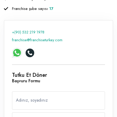
Raf ve Depo Sistemleri
Franchise şube sayısı
17
Reklam - Tanıtım - PR ve İnternet
Seyahat - Rent A Car
+(90) 532 219 1978
Tabela - Dijital Baskı
franchise@franchiseturkey.com
Tutku Et Döner
Başvuru Formu
Adınız, soyadınız