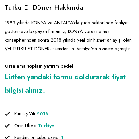
Emlak - Güvenlik ve Temizlik
Kozmetik
Franchise Yönetim Danışmanlığı
Tutku Et Döner Hakkında
Ev Hizmetleri
Market FMGC - Katlı Mağaza
Gayrimenkul
1993 yılında KONYA ve ANTALYA'da gıda sektöründe faaliyet
Sağlık Güzellik
Mobilya ve Ev Tekstili
Gıda ve Sarf Malzemeleri
göstermeye başlayan firmamız, KONYA yöresine has
Turizm - Eğlence
Oyuncak ve Hediyelik
Güvenlik - Temizlik
konsepitlerinden sonra 2018 yılında yeni bir hizmet anlayışı olan
VH TUTKU ET DÖNER-İskender 'ini Antalya'da hizmete açmıştır.
Takı
Giyim - Aksesuar
Yapı Malzemesi - Hırdavat
Hukuk - Marka - Patent ve Tercüme
Ortalama toplam yatırım bedeli
Isıtma - Soğutma ve Havalandırma
Lütfen yandaki formu doldurarak fiyat
Lojistik - Kargo ve Kurye
bilgisi alınız.
Mali Kayıt ve Denetim
Matbaa - Fotoğraf
Kuruluş Yılı
2018
Mobilya Dekorasyon
Orjin Ülkesi
Türkiye
Proje - İnşaat ve Tesisat
Kendine ait şube sayısı
1