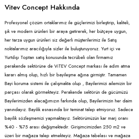
Emlak - Güvenlik ve Temizlik
Kozmetik
Franchise Yönetim Danışmanlığı
Vitev Concept Hakkında
Ev Hizmetleri
Market FMGC - Katlı Mağaza
Gayrimenkul
Profesyonel çözüm ortaklarımız ile güçlerimizi birleştirip, kaliteli,
Sağlık Güzellik
Mobilya ve Ev Tekstili
Gıda ve Sarf Malzemeleri
şık ve modern ürünleri bir araya getirerek, her bütçeye uygun,
Turizm - Eğlence
Oyuncak ve Hediyelik
Güvenlik - Temizlik
her tarza uygun ürünleri siz değerli müşterilerimiz ile Satış
noktalarımız aracılığıyla sizler ile buluşturuyoruz. Yurt içi ve
Takı
Giyim - Aksesuar
Yurtdışı Toptan satış konusunda tecrübeli olan firmamız
Yapı Malzemesi - Hırdavat
Hukuk - Marka - Patent ve Tercüme
perakende sektörüne de ViTEV Concept markası ile adım atma
Isıtma - Soğutma ve Havalandırma
kararı almış olup, hızlı bir bayileşme ağına girmiştir. Tamamen
Bayi koruma sistemi ile çalışmakta olup , Bayilerimizi ailemizin bir
Lojistik - Kargo ve Kurye
parçası olarak görmekteyiz. Perakende sektörün de gücümüzü
Mali Kayıt ve Denetim
Bayilerimizden alacağımızın farkında olup, Bayilerimizin her daim
yanındayız. Bayilik esnasında bir teminat talep etmiyoruz. Sadece
Matbaa - Fotoğraf
bayilik sözleşmemizi yapmaktayız. Sektörümüzün kar marj oranı
Mobilya Dekorasyon
%40 - %75 arası değişmektedir. Girişimcimizden 250 m2 ve
üzeri bir mağaza talep etmekteyiz. Mağaza tabelası ve mağaza
Proje - İnşaat ve Tesisat