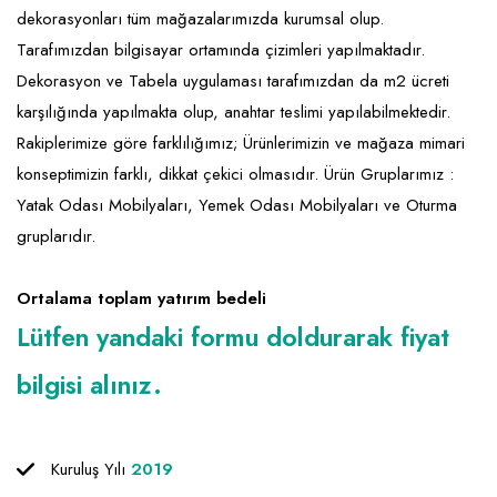
dekorasyonları tüm mağazalarımızda kurumsal olup.
Raf ve Depo Sistemleri
Tarafımızdan bilgisayar ortamında çizimleri yapılmaktadır.
Reklam - Tanıtım - PR ve İnternet
Dekorasyon ve Tabela uygulaması tarafımızdan da m2 ücreti
karşılığında yapılmakta olup, anahtar teslimi yapılabilmektedir.
Seyahat - Rent A Car
Rakiplerimize göre farklılığımız; Ürünlerimizin ve mağaza mimari
Tabela - Dijital Baskı
konseptimizin farklı, dikkat çekici olmasıdır. Ürün Gruplarımız :
Yatak Odası Mobilyaları, Yemek Odası Mobilyaları ve Oturma
gruplarıdır.
Ortalama toplam yatırım bedeli
Lütfen yandaki formu doldurarak fiyat
bilgisi alınız.
Kuruluş Yılı
2019