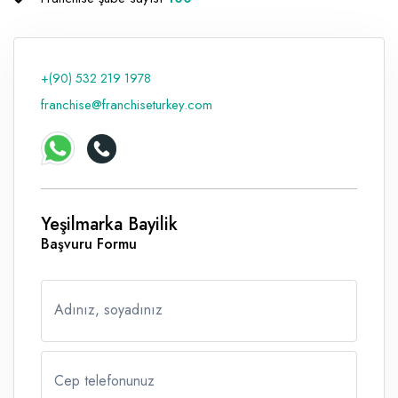
Raf ve Depo Sistemleri
Reklam - Tanıtım - PR ve İnternet
+(90) 532 219 1978
Seyahat - Rent A Car
franchise@franchiseturkey.com
Tabela - Dijital Baskı
Yeşilmarka Bayilik
Başvuru Formu
Adınız, soyadınız
Cep telefonunuz