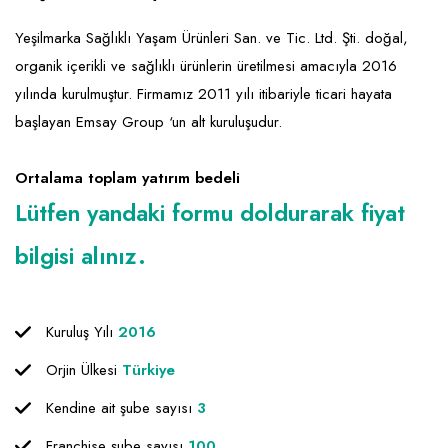
Emlak - Güvenlik ve Temizlik
Kozmetik
Franchise Yönetim Danışmanlığı
Yeşilmarka Sağlıklı Yaşam Ürünleri San. ve Tic. Ltd. Şti. doğal,
Ev Hizmetleri
Market FMGC - Katlı Mağaza
Gayrimenkul
organik içerikli ve sağlıklı ürünlerin üretilmesi amacıyla 2016
Sağlık Güzellik
Mobilya ve Ev Tekstili
Gıda ve Sarf Malzemeleri
yılında kurulmuştur. Firmamız 2011 yılı itibariyle ticari hayata
Turizm - Eğlence
Oyuncak ve Hediyelik
Güvenlik - Temizlik
başlayan Emsay Group ‘un alt kuruluşudur.
Takı
Giyim - Aksesuar
Ortalama toplam yatırım bedeli
Yapı Malzemesi - Hırdavat
Hukuk - Marka - Patent ve Tercüme
Lütfen yandaki formu doldurarak fiyat
Isıtma - Soğutma ve Havalandırma
bilgisi alınız.
Lojistik - Kargo ve Kurye
Mali Kayıt ve Denetim
Kuruluş Yılı
2016
Matbaa - Fotoğraf
Orjin Ülkesi
Türkiye
Mobilya Dekorasyon
Kendine ait şube sayısı
3
Proje - İnşaat ve Tesisat
Franchise şube sayısı
100