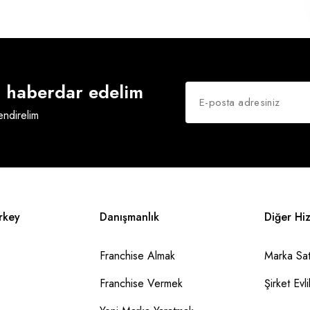
an haberdar edelim
lendirelim
rkey
Danışmanlık
Diğer Hi
Franchise Almak
Marka Sat
Franchise Vermek
Şirket Evlil