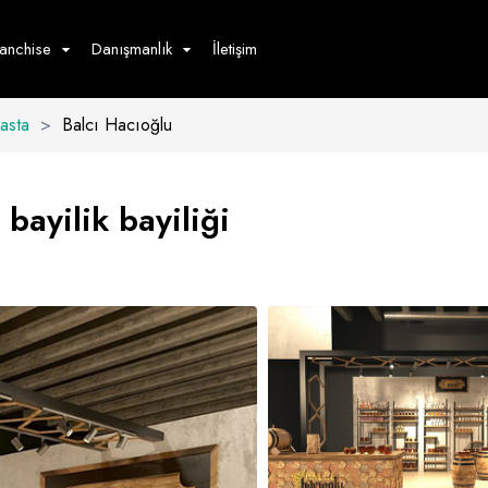
ranchise
Danışmanlık
İletişim
Pasta
>
Balcı Hacıoğlu
çecek
Hizmet
Ürün
Giyim
Tedarik
öster
bayilik bayiliği
Hay
ge
Pasta
dön
bur