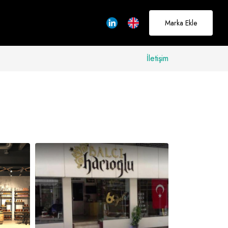
Marka Ekle
İletişim
allerinizi
rçeğe
üştürmek için
adayız
Hakkımızda