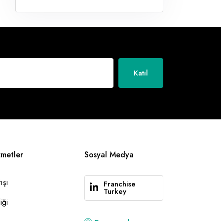
Katıl
zmetler
Sosyal Medya
ışı
Franchise
Turkey
iği