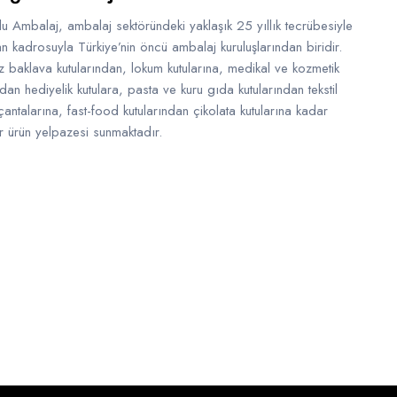
u Ambalaj, ambalaj sektöründeki yaklaşık 25 yıllık tecrübesiyle
 kadrosuyla Türkiye’nin öncü ambalaj kuruluşlarından biridir.
z baklava kutularından, lokum kutularına, medikal ve kozmetik
ndan hediyelik kutulara, pasta ve kuru gıda kutularından tekstil
çantalarına, fast-food kutularından çikolata kutularına kadar
r ürün yelpazesi sunmaktadır.