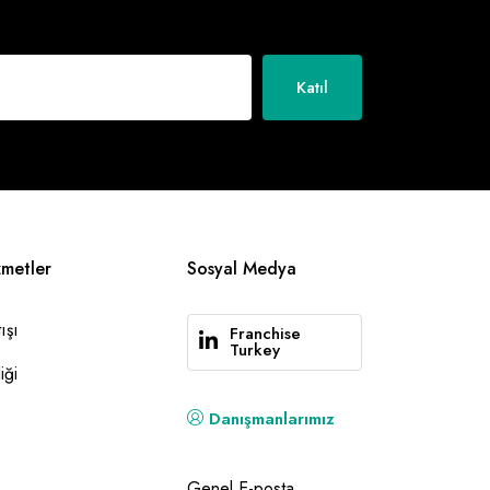
Katıl
zmetler
Sosyal Medya
ışı
Franchise
Turkey
iği
Danışmanlarımız
Genel E-posta