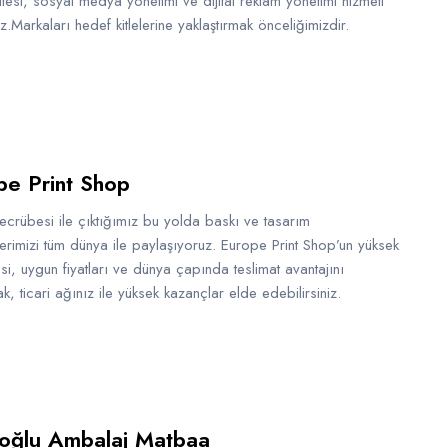
sitesi, sosyal medya yönetimi ve dijital reklam yönetimi hizmeti
z.Markaları hedef kitlelerine yaklaştırmak önceliğimizdir.
pe Print Shop
 tecrübesi ile çıktığımız bu yolda baskı ve tasarım
erimizi tüm dünya ile paylaşıyoruz. Europe Print Shop’un yüksek
si, uygun fiyatları ve dünya çapında teslimat avantajını
ak, ticari ağınız ile yüksek kazançlar elde edebilirsiniz.
oğlu Ambalaj Matbaa