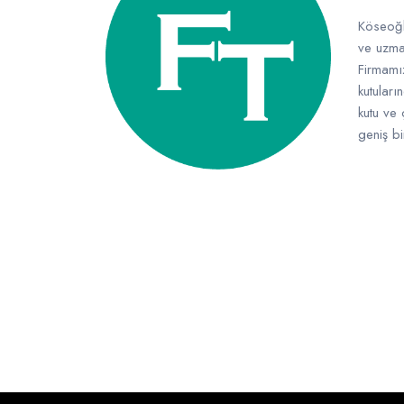
Köseoğl
ve uzman
Firmamı
kutuları
kutu ve 
geniş bi