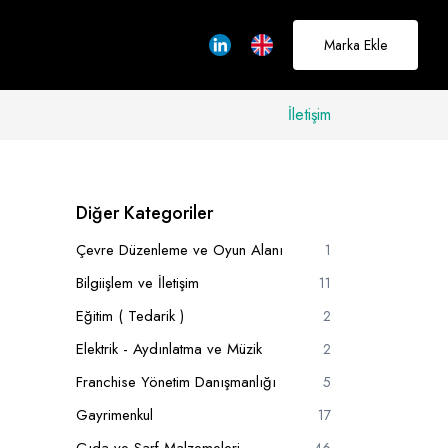
Marka Ekle
İletişim
allerinizi
Diğer Kategoriler
rçeğe
Çevre Düzenleme ve Oyun Alanı
1
üştürmek için
Bilgiişlem ve İletişim
11
adayız
Eğitim ( Tedarik )
2
Elektrik - Aydınlatma ve Müzik
2
Hakkımızda
Franchise Yönetim Danışmanlığı
5
Gayrimenkul
17