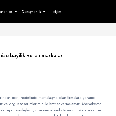
ranchise
Danışmanlık
İletişim
çecek
Hizmet
Ürün
Giyim
Tedarik
öster
Hay
ise bayilik veren markalar
ge
Pasta
dön
bur
lından beri, hedefinde markalaşma olan firmalara yaratıcı
imiz ve özgün tasarımlarımız ile hizmet vermekteyiz. Markalaşma
ilerleyen kuruluşlar için kurumsal kimlik tasarımı, web sitesi, e-