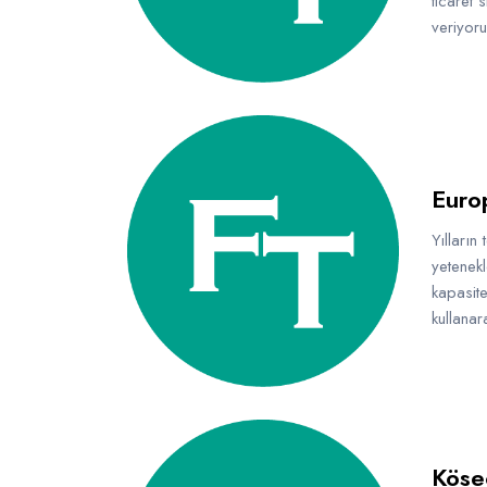
ticaret 
veriyoru
Euro
Yılların
yetenekl
kapasite
kullanar
Köse