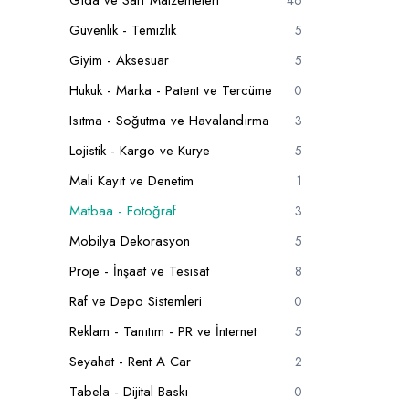
Gıda ve Sarf Malzemeleri
46
Güvenlik - Temizlik
5
Giyim - Aksesuar
5
Hukuk - Marka - Patent ve Tercüme
0
Isıtma - Soğutma ve Havalandırma
3
Lojistik - Kargo ve Kurye
5
Mali Kayıt ve Denetim
1
Matbaa - Fotoğraf
3
Mobilya Dekorasyon
5
Proje - İnşaat ve Tesisat
8
Raf ve Depo Sistemleri
0
Reklam - Tanıtım - PR ve İnternet
5
Seyahat - Rent A Car
2
Tabela - Dijital Baskı
0