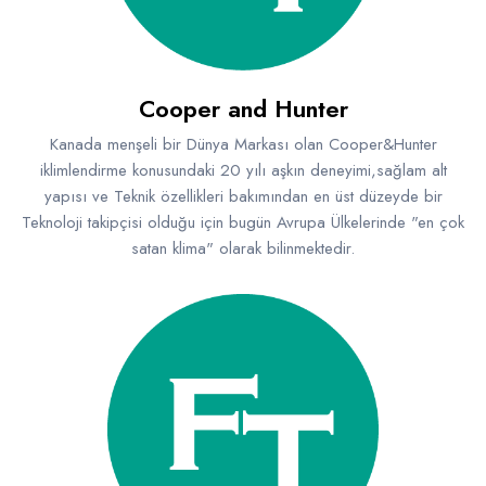
Raf ve Depo Sistemleri
Reklam - Tanıtım - PR ve İnternet
Cooper and Hunter
Seyahat - Rent A Car
Kanada menşeli bir Dünya Markası olan Cooper&Hunter
Tabela - Dijital Baskı
iklimlendirme konusundaki 20 yılı aşkın deneyimi,sağlam alt
yapısı ve Teknik özellikleri bakımından en üst düzeyde bir
Teknoloji takipçisi olduğu için bugün Avrupa Ülkelerinde "en çok
satan klima" olarak bilinmektedir.