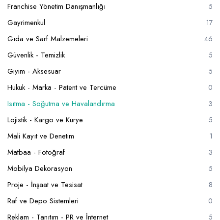
Franchise Yönetim Danışmanlığı
5
Gayrimenkul
17
Gıda ve Sarf Malzemeleri
46
Güvenlik - Temizlik
5
Giyim - Aksesuar
5
Hukuk - Marka - Patent ve Tercüme
0
Isıtma - Soğutma ve Havalandırma
3
Lojistik - Kargo ve Kurye
5
Mali Kayıt ve Denetim
1
Matbaa - Fotoğraf
3
Mobilya Dekorasyon
5
Proje - İnşaat ve Tesisat
8
Raf ve Depo Sistemleri
0
Reklam - Tanıtım - PR ve İnternet
5