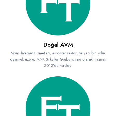
Raf ve Depo Sistemleri
Reklam - Tanıtım - PR ve İnternet
Seyahat - Rent A Car
Tabela - Dijital Baskı
Doğal AVM
Mons İnternet Hizmetleri, e-ticaret sektörüne yeni bir soluk
getirmek üzere, MNK Şirketler Grubu iştiraki olarak Haziran
2012’de kuruldu.