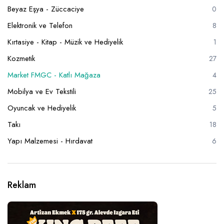
Beyaz Eşya - Züccaciye
0
Elektronik ve Telefon
8
Kırtasiye - Kitap - Müzik ve Hediyelik
1
Kozmetik
27
Market FMGC - Katlı Mağaza
4
Mobilya ve Ev Tekstili
25
Oyuncak ve Hediyelik
5
Takı
18
Yapı Malzemesi - Hırdavat
6
Reklam