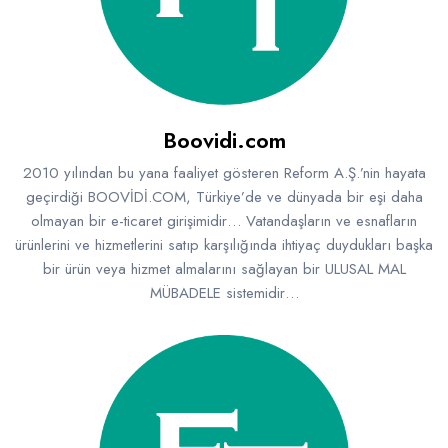
Emlak - Güvenlik ve Temizlik
Kozmetik
Franchise Yönetim Danışmanlığı
Ev Hizmetleri
Market FMGC - Katlı Mağaza
Gayrimenkul
Sağlık Güzellik
Mobilya ve Ev Tekstili
Gıda ve Sarf Malzemeleri
Turizm - Eğlence
Oyuncak ve Hediyelik
Güvenlik - Temizlik
Boovidi.com
Takı
Giyim - Aksesuar
2010 yılından bu yana faaliyet gösteren Reform A.Ş.’nin hayata
geçirdiği BOOVİDİ.COM, Türkiye’de ve dünyada bir eşi daha
Yapı Malzemesi - Hırdavat
Hukuk - Marka - Patent ve Tercüme
olmayan bir e-ticaret girişimidir… Vatandaşların ve esnafların
Isıtma - Soğutma ve Havalandırma
ürünlerini ve hizmetlerini satıp karşılığında ihtiyaç duydukları başka
bir ürün veya hizmet almalarını sağlayan bir ULUSAL MAL
Lojistik - Kargo ve Kurye
MÜBADELE sistemidir…
Mali Kayıt ve Denetim
Matbaa - Fotoğraf
Mobilya Dekorasyon
Proje - İnşaat ve Tesisat