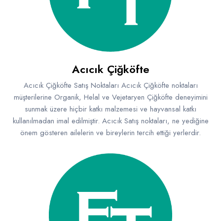
Emlak - Güvenlik ve Temizlik
Kozmetik
Franchise Yönetim Danışmanlığı
Ev Hizmetleri
Market FMGC - Katlı Mağaza
Gayrimenkul
Sağlık Güzellik
Mobilya ve Ev Tekstili
Gıda ve Sarf Malzemeleri
Turizm - Eğlence
Oyuncak ve Hediyelik
Güvenlik - Temizlik
Acıcık Çiğköfte
Takı
Giyim - Aksesuar
Acıcık Çiğköfte Satış Noktaları Acıcık Çiğköfte noktaları
müşterilerine Organik, Helal ve Vejetaryen Çiğköfte deneyimini
Yapı Malzemesi - Hırdavat
Hukuk - Marka - Patent ve Tercüme
sunmak üzere hiçbir katkı malzemesi ve hayvansal katkı
Isıtma - Soğutma ve Havalandırma
kullanılmadan imal edilmiştir. Acıcık Satış noktaları, ne yediğine
önem gösteren ailelerin ve bireylerin tercih ettiği yerlerdir.
Lojistik - Kargo ve Kurye
Mali Kayıt ve Denetim
Matbaa - Fotoğraf
Mobilya Dekorasyon
Proje - İnşaat ve Tesisat