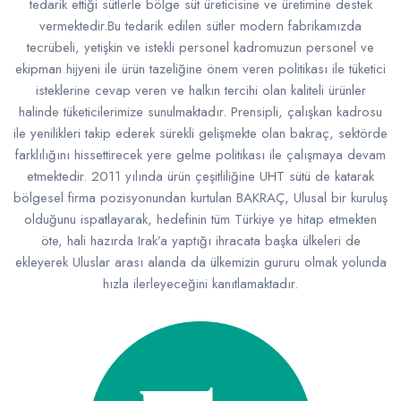
tedarik ettiği sütlerle bölge süt üreticisine ve üretimine destek
vermektedir.Bu tedarik edilen sütler modern fabrikamızda
tecrübeli, yetişkin ve istekli personel kadromuzun personel ve
ekipman hijyeni ile ürün tazeliğine önem veren politikası ile tüketici
isteklerine cevap veren ve halkın tercihi olan kaliteli ürünler
halinde tüketicilerimize sunulmaktadır. Prensipli, çalışkan kadrosu
ile yenilikleri takip ederek sürekli gelişmekte olan bakraç, sektörde
farklılığını hissettirecek yere gelme politikası ile çalışmaya devam
etmektedir. 2011 yılında ürün çeşitliliğine UHT sütü de katarak
bölgesel firma pozisyonundan kurtulan BAKRAÇ, Ulusal bir kuruluş
olduğunu ispatlayarak, hedefinin tüm Türkiye ye hitap etmekten
öte, hali hazırda Irak’a yaptığı ihracata başka ülkeleri de
ekleyerek Uluslar arası alanda da ülkemizin gururu olmak yolunda
hızla ilerleyeceğini kanıtlamaktadır.