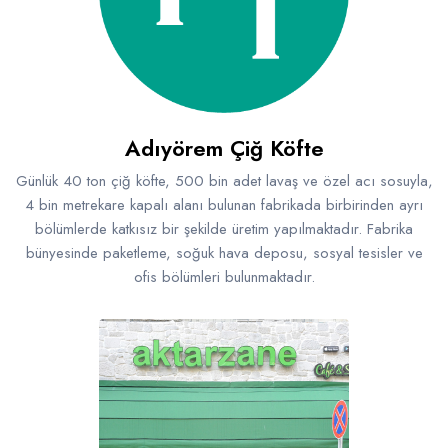
Raf ve Depo Sistemleri
Reklam - Tanıtım - PR ve İnternet
Seyahat - Rent A Car
Adıyörem Çiğ Köfte
Tabela - Dijital Baskı
Günlük 40 ton çiğ köfte, 500 bin adet lavaş ve özel acı sosuyla,
4 bin metrekare kapalı alanı bulunan fabrikada birbirinden ayrı
bölümlerde katkısız bir şekilde üretim yapılmaktadır. Fabrika
bünyesinde paketleme, soğuk hava deposu, sosyal tesisler ve
ofis bölümleri bulunmaktadır.