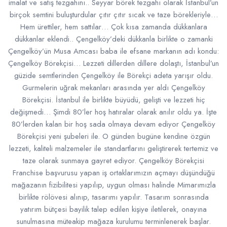
imalat ve satış tezgahını.. Seyyar börek tezgahı olarak İstanbul’un
birçok semtini buluşturdular çıtır çıtır sıcak ve taze börekleriyle…
Hem ürettiler, hem sattılar… Çok kısa zamanda dükkanlara
dükkanlar eklendi.. Çengelköy’deki dükkanla birlikte o zamanki
Çengelköy’ün Musa Amcası baba ile efsane markanın adı kondu:
Çengelköy Börekçisi… Lezzeti dillerden dillere dolaştı, İstanbul’un
güzide semtlerinden Çengelköy ile Börekçi adeta yarışır oldu.
Gurmelerin uğrak mekanları arasında yer aldı Çengelköy
Börekçisi. İstanbul ile birlikte büyüdü, gelişti ve lezzeti hiç
değişmedi… Şimdi 80’ler hoş hatıralar olarak anılır oldu ya. İşte
80’lerden kalan bir hoş sada olmaya devam ediyor Çengelköy
Börekçisi yeni şubeleri ile. O günden bugüne kendine özgün
lezzeti, kaliteli malzemeler ile standartlarını geliştirerek tertemiz ve
taze olarak sunmaya gayret ediyor. Çengelköy Börekçisi
Franchise başvurusu yapan iş ortaklarımızın açmayı düşündüğü
mağazanın fizibilitesi yapılıp, uygun olması halinde Mimarımızla
birlikte rölövesi alınıp, tasarımı yapılır. Tasarım sonrasında
yatırım bütçesi bayilik talep edilen kişiye iletilerek, onayına
sunulmasına müteakip mağaza kurulumu terminlenerek başlar.