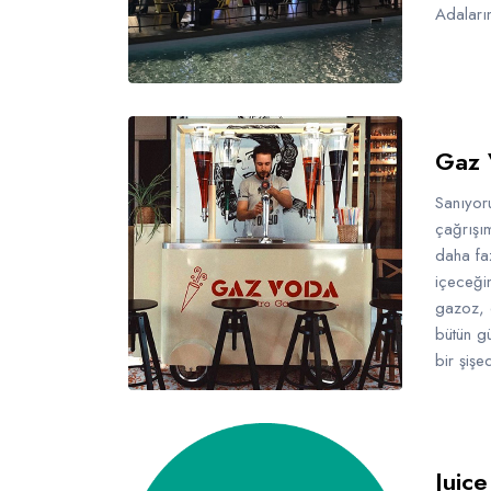
Adaları
Gaz 
Sanıyoru
çağrışı
daha fa
içeceği
gazoz, 
bütün g
bir şişe
Juice