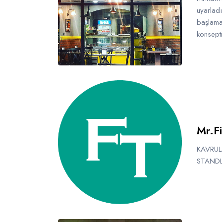
uyarlad
başlamak
konsept
Mr.F
KAVRUL
STANDL