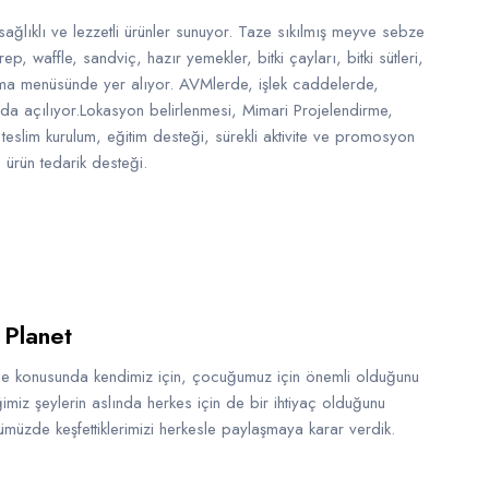
ağlıklı ve lezzetli ürünler sunuyor. Taze sıkılmış meyve sebze
krep, waffle, sandviç, hazır yemekler, bitki çayları, bitki sütleri,
a menüsünde yer alıyor. AVMlerde, işlek caddelerde,
rda açılıyor.Lokasyon belirlenmesi, Mimari Projelendirme,
teslim kurulum, eğitim desteği, sürekli aktivite ve promosyon
 ürün tedarik desteği.
 Planet
e konusunda kendimiz için, çocuğumuz için önemli olduğunu
iğimiz şeylerin aslında herkes için de bir ihtiyaç olduğunu
müzde keşfettiklerimizi herkesle paylaşmaya karar verdik.