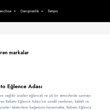
ranchise
Danışmanlık
İletişim
çecek
Hizmet
Ürün
Giyim
Tedarik
öster
Hay
eren markalar
ge
Pasta
dön
bur
to Eğlence Adası
 ve sağlıklı ürünleri eğlenceli ve şık bir atmosferde sunmayı
en Bebeto Eğlence Adası’nın sürekli yenilenen, kaliteli ve
 ürünleri tüketicilerin beğenisini kazanmakta, Bebeto Eğlence