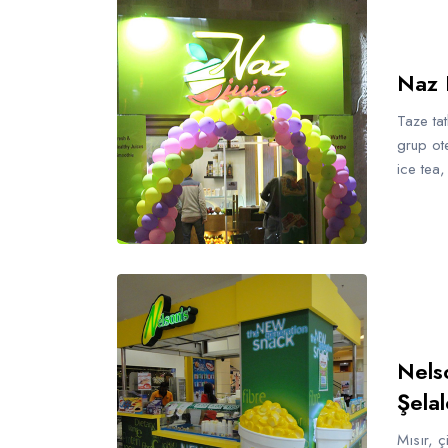
Naz F
Taze ta
grup ote
ice tea,
Nels
Şelal
Mısır, ç