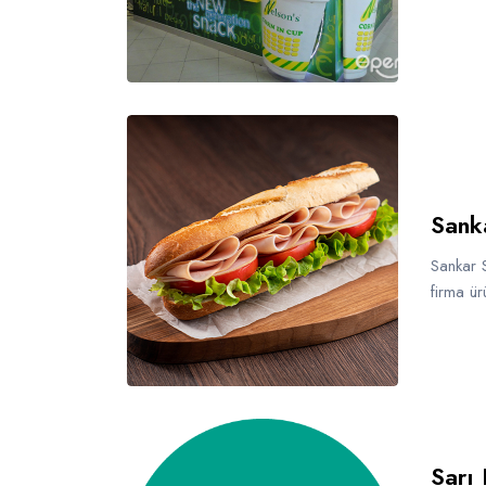
Sank
Sankar S
firma ür
Sarı