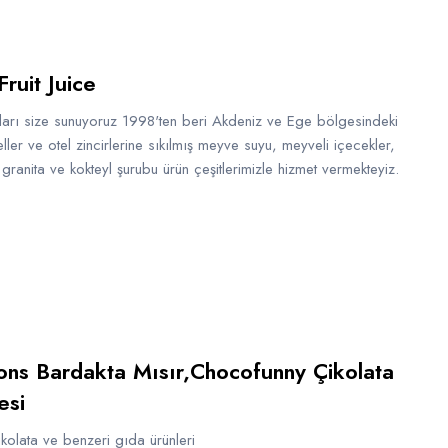
ruit Juice
tları size sunuyoruz 1998'ten beri Akdeniz ve Ege bölgesindeki
ller ve otel zincirlerine sıkılmış meyve suyu, meyveli içecekler,
 granita ve kokteyl şurubu ürün çeşitlerimizle hizmet vermekteyiz.
ons Bardakta Mısır,Chocofunny Çikolata
esi
ikolata ve benzeri gıda ürünleri