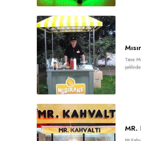
Mısı
Tane Mıs
şeklinde
MR. 
Mr.Kahva