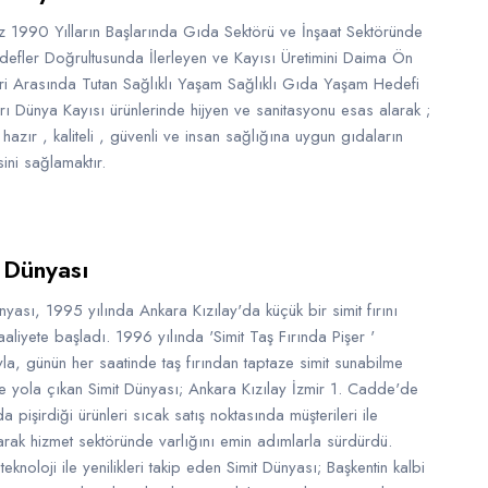
z 1990 Yılların Başlarında Gıda Sektörü ve İnşaat Sektöründe
efler Doğrultusunda İlerleyen ve Kayısı Üretimini Daima Ön
ri Arasında Tutan Sağlıklı Yaşam Sağlıklı Gıda Yaşam Hedefi
ı Dünya Kayısı ürünlerinde hijyen ve sanitasyonu esas alarak ;
 hazır , kaliteli , güvenli ve insan sağlığına uygun gıdaların
sini sağlamaktır.
t Dünyası
nyası, 1995 yılında Ankara Kızılay'da küçük bir simit fırını
aaliyete başladı. 1996 yılında 'Simit Taş Fırında Pişer '
la, günün her saatinde taş fırından taptaze simit sunabilme
le yola çıkan Simit Dünyası; Ankara Kızılay İzmir 1. Cadde'de
nda pişirdiği ürünleri sıcak satış noktasında müşterileri ile
arak hizmet sektöründe varlığını emin adımlarla sürdürdü.
teknoloji ile yenilikleri takip eden Simit Dünyası; Başkentin kalbi