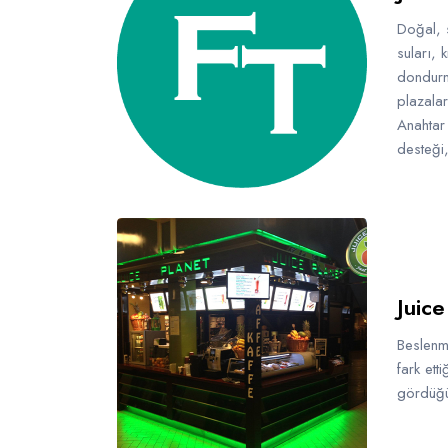
Doğal, s
suları, 
dondurm
plazala
Anahtar 
desteği,
Juice
Beslenm
fark ett
gördüğü