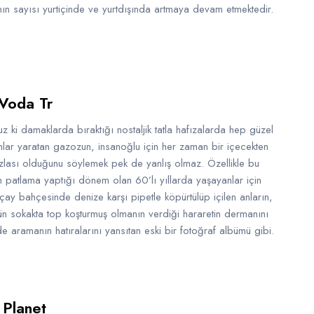
nın sayısı yurtiçinde ve yurtdışında artmaya devam etmektedir.
Voda Tr
z ki damaklarda bıraktığı nostaljik tatla hafızalarda hep güzel
mlar yaratan gazozun, insanoğlu için her zaman bir içecekten
zlası olduğunu söylemek pek de yanlış olmaz. Özellikle bu
n patlama yaptığı dönem olan 60’lı yıllarda yaşayanlar için
çay bahçesinde denize karşı pipetle köpürtülüp içilen anların,
ün sokakta top koşturmuş olmanın verdiği hararetin dermanını
de aramanın hatıralarını yansıtan eski bir fotoğraf albümü gibi.
 Planet