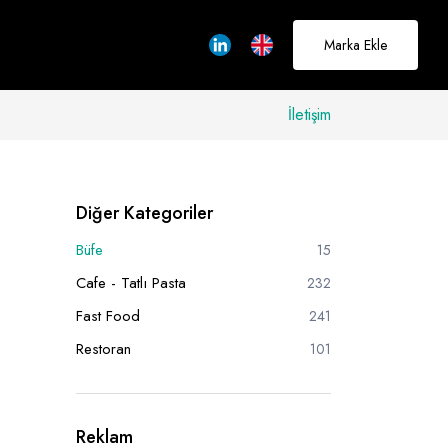
Marka Ekle
İletişim
allerinizi
Diğer Kategoriler
rçeğe
Büfe
15
üştürmek için
Cafe - Tatlı Pasta
232
adayız
Fast Food
241
Restoran
101
Hakkımızda
Reklam