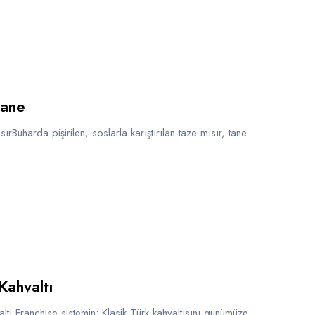
rane
ırBuharda pişirilen, soslarla karıştırılan taze mısır, tane
Kahvaltı
ltı Franchise sistemin; Klasik Türk kahvaltısını günümüze