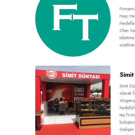
Firmamı
Hep Hed
Hedefle
Olan Sar
tüketime
üretilme
Simi
Simit Dü
olarak f
sloganıy
hedefiy
taş fırı
buluştur
Gelişen 