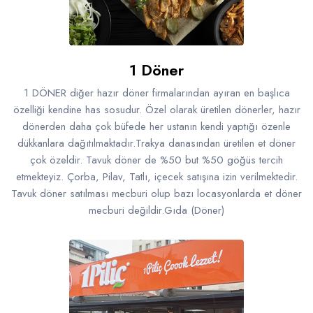
Emlak - Güvenlik ve Temizlik
Kozmetik
Franchise Yönetim Danışmanlığı
Ev Hizmetleri
Market FMGC - Katlı Mağaza
Gayrimenkul
Sağlık Güzellik
Mobilya ve Ev Tekstili
Gıda ve Sarf Malzemeleri
1 Döner
Turizm - Eğlence
Oyuncak ve Hediyelik
Güvenlik - Temizlik
1 DÖNER diğer hazır döner firmalarından ayıran en başlıca
özelliği kendine has sosudur. Özel olarak üretilen dönerler, hazır
Takı
Giyim - Aksesuar
dönerden daha çok büfede her ustanın kendi yaptığı özenle
Yapı Malzemesi - Hırdavat
Hukuk - Marka - Patent ve Tercüme
dükkanlara dağıtılmaktadır.Trakya danasından üretilen et döner
çok özeldir. Tavuk döner de %50 but %50 göğüs tercih
Isıtma - Soğutma ve Havalandırma
etmekteyiz. Çorba, Pilav, Tatlı, içecek satışına izin verilmektedir.
Tavuk döner satılması mecburi olup bazı locasyonlarda et döner
Lojistik - Kargo ve Kurye
mecburi değildir.Gıda (Döner)
Mali Kayıt ve Denetim
Matbaa - Fotoğraf
Mobilya Dekorasyon
Proje - İnşaat ve Tesisat