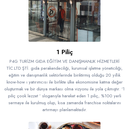
Raf ve Depo Sistemleri
Reklam - Tanıtım - PR ve İnternet
Seyahat - Rent A Car
Tabela - Dijital Baskı
1 Piliç
P4G TURİZM GIDA EĞİTİM VE DANIŞMANLIK HİZMETLERİ
TİC.LTD.ŞTİ. gıda perakendeciliği, kurumsal işletme yöneticiliği,
eğitim ve danışmanlık sektörlerinde biriktirmiş olduğu 20 yıllık
know-how ı yatırımcısı ile birlikte ülke ekonomisine katma değer
oluşturmak ve bir dünya markası olma vizyonu ile yola çıkmıştır. ‘1
piliç çook lezzet ’ sloganıyla hareket eden 1 piliç, %100 yerli
sermaye ile kurulmuş olup, kısa zamanda franchise noktalarını
artırmayı planlamaktadır.