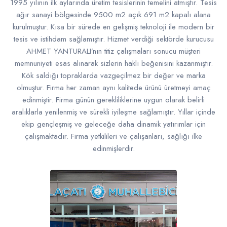
1995 yılının ilk aylarında üretim tesislerinin temelini atmıştır. Tesis
ağır sanayi bölgesinde 9500 m2 açık 691 m2 kapalı alana
kurulmuştur. Kısa bir sürede en gelişmiş teknoloji ile modern bir
tesis ve istihdam sağlamıştır. Hizmet verdiği sektörde kurucusu
AHMET YANTURALI’nın titiz çalışmaları sonucu müşteri
memnuniyeti esas alınarak sizlerin haklı beğenisini kazanmıştır.
Kök saldığı topraklarda vazgeçilmez bir değer ve marka
olmuştur. Firma her zaman aynı kalitede ürünü üretmeyi amaç
edinmiştir. Firma günün gerekliliklerine uygun olarak belirli
aralıklarla yenilenmiş ve sürekli iyileşme sağlamıştır. Yıllar içinde
ekip gençleşmiş ve geleceğe daha dinamik yatırımlar için
çalışmaktadır. Firma yetkilileri ve çalışanları, sağlığı ilke
edinmişlerdir.