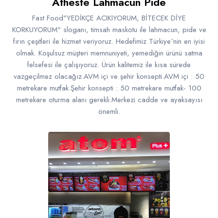
Atheste Lahmacun Pide
Fast Food"YEDİKÇE ACIKIYORUM, BİTECEK DİYE
KORKUYORUM" sloganı, timsah maskotu ile lahmacun, pide ve
fırın çeşitleri ile hizmet veriyoruz. Hedefimiz Türkiye´nin en iyisi
olmak. Koşulsuz müşteri memnuniyeti, yemediğin ürünü satma
felsefesi ile çalışıyoruz. Ürün kalitemiz ile kısa sürede
vazgeçilmez olacağız.AVM içi ve şehir konsepti.AVM içi : 50
metrekare mutfak.Şehir konsepti : 50 metrekare mutfak- 100
metrekare oturma alanı gerekli.Merkezi cadde ve ayaksayısı
önemli.