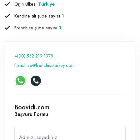
Orjin Ülkesi
Türkiye
Raf ve Depo Sistemleri
Kendine ait şube sayısı
1
Reklam - Tanıtım - PR ve İnternet
Franchise şube sayısı
1
Seyahat - Rent A Car
Tabela - Dijital Baskı
+(90) 532 219 1978
franchise@franchiseturkey.com
Boovidi.com
Başvuru Formu
Adınız, soyadınız