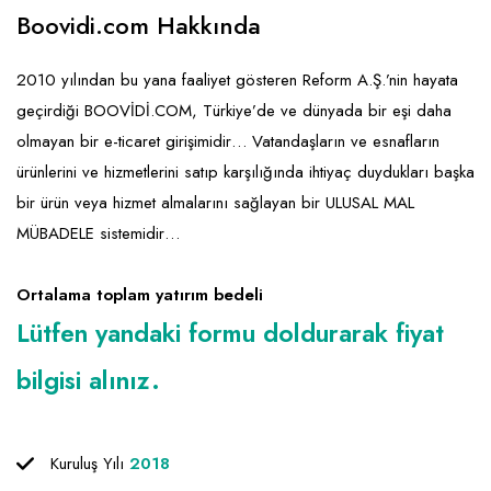
Emlak - Güvenlik ve Temizlik
Kozmetik
Franchise Yönetim Danışmanlığı
Boovidi.com Hakkında
Ev Hizmetleri
Market FMGC - Katlı Mağaza
Gayrimenkul
2010 yılından bu yana faaliyet gösteren Reform A.Ş.’nin hayata
Sağlık Güzellik
Mobilya ve Ev Tekstili
Gıda ve Sarf Malzemeleri
geçirdiği BOOVİDİ.COM, Türkiye’de ve dünyada bir eşi daha
Turizm - Eğlence
Oyuncak ve Hediyelik
Güvenlik - Temizlik
olmayan bir e-ticaret girişimidir… Vatandaşların ve esnafların
ürünlerini ve hizmetlerini satıp karşılığında ihtiyaç duydukları başka
Takı
Giyim - Aksesuar
bir ürün veya hizmet almalarını sağlayan bir ULUSAL MAL
Yapı Malzemesi - Hırdavat
Hukuk - Marka - Patent ve Tercüme
MÜBADELE sistemidir…
Isıtma - Soğutma ve Havalandırma
Ortalama toplam yatırım bedeli
Lojistik - Kargo ve Kurye
Lütfen yandaki formu doldurarak fiyat
Mali Kayıt ve Denetim
bilgisi alınız.
Matbaa - Fotoğraf
Mobilya Dekorasyon
Kuruluş Yılı
2018
Proje - İnşaat ve Tesisat