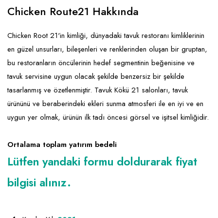
Emlak - Güvenlik ve Temizlik
Kozmetik
Franchise Yönetim Danışmanlığı
Chicken Route21 Hakkında
Ev Hizmetleri
Market FMGC - Katlı Mağaza
Gayrimenkul
Chicken Root 21'in kimliği, dünyadaki tavuk restoranı kimliklerinin
Sağlık Güzellik
Mobilya ve Ev Tekstili
Gıda ve Sarf Malzemeleri
en güzel unsurları, bileşenleri ve renklerinden oluşan bir gruptan,
Turizm - Eğlence
Oyuncak ve Hediyelik
Güvenlik - Temizlik
bu restoranların öncülerinin hedef segmentinin beğenisine ve
tavuk servisine uygun olacak şekilde benzersiz bir şekilde
Takı
Giyim - Aksesuar
tasarlanmış ve özetlenmiştir. Tavuk Kökü 21 salonları, tavuk
Yapı Malzemesi - Hırdavat
Hukuk - Marka - Patent ve Tercüme
ürününü ve beraberindeki ekleri sunma atmosferi ile en iyi ve en
Isıtma - Soğutma ve Havalandırma
uygun yer olmak, ürünün ilk tadı öncesi görsel ve işitsel kimliğidir.
Lojistik - Kargo ve Kurye
Ortalama toplam yatırım bedeli
Mali Kayıt ve Denetim
Lütfen yandaki formu doldurarak fiyat
Matbaa - Fotoğraf
bilgisi alınız.
Mobilya Dekorasyon
Proje - İnşaat ve Tesisat