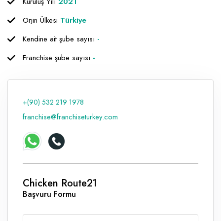
Kuruluş Yılı
2021
Raf ve Depo Sistemleri
Orjin Ülkesi
Türkiye
Reklam - Tanıtım - PR ve İnternet
Kendine ait şube sayısı
-
Seyahat - Rent A Car
Franchise şube sayısı
-
Tabela - Dijital Baskı
+(90) 532 219 1978
franchise@franchiseturkey.com
Chicken Route21
Başvuru Formu