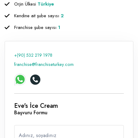
Orjin Ülkesi
Türkiye
Raf ve Depo Sistemleri
Kendine ait şube sayısı
2
Reklam - Tanıtım - PR ve İnternet
Franchise şube sayısı
1
Seyahat - Rent A Car
Tabela - Dijital Baskı
+(90) 532 219 1978
franchise@franchiseturkey.com
Eve's İce Cream
Başvuru Formu
Adınız, soyadınız