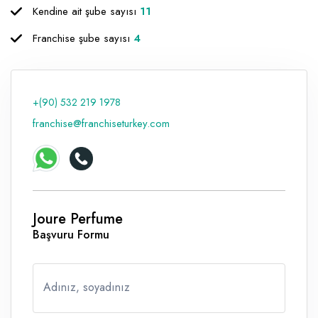
Kendine ait şube sayısı
11
Raf ve Depo Sistemleri
Franchise şube sayısı
4
Reklam - Tanıtım - PR ve İnternet
Seyahat - Rent A Car
+(90) 532 219 1978
Tabela - Dijital Baskı
franchise@franchiseturkey.com
Joure Perfume
Başvuru Formu
Adınız, soyadınız