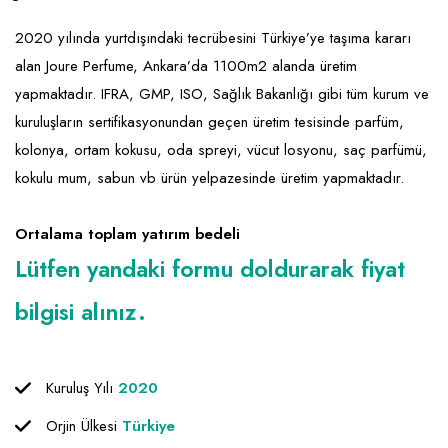
Emlak - Güvenlik ve Temizlik
Kozmetik
Franchise Yönetim Danışmanlığı
2020 yılında yurtdışındaki tecrübesini Türkiye’ye taşıma kararı
Ev Hizmetleri
Market FMGC - Katlı Mağaza
Gayrimenkul
alan Joure Perfume, Ankara’da 1100m2 alanda üretim
Sağlık Güzellik
Mobilya ve Ev Tekstili
Gıda ve Sarf Malzemeleri
yapmaktadır. IFRA, GMP, ISO, Sağlık Bakanlığı gibi tüm kurum ve
Turizm - Eğlence
Oyuncak ve Hediyelik
Güvenlik - Temizlik
kuruluşların sertifikasyonundan geçen üretim tesisinde parfüm,
kolonya, ortam kokusu, oda spreyi, vücut losyonu, saç parfümü,
Takı
Giyim - Aksesuar
kokulu mum, sabun vb ürün yelpazesinde üretim yapmaktadır.
Yapı Malzemesi - Hırdavat
Hukuk - Marka - Patent ve Tercüme
Ortalama toplam yatırım bedeli
Isıtma - Soğutma ve Havalandırma
Lütfen yandaki formu doldurarak fiyat
Lojistik - Kargo ve Kurye
bilgisi alınız.
Mali Kayıt ve Denetim
Matbaa - Fotoğraf
Kuruluş Yılı
2020
Mobilya Dekorasyon
Orjin Ülkesi
Türkiye
Proje - İnşaat ve Tesisat