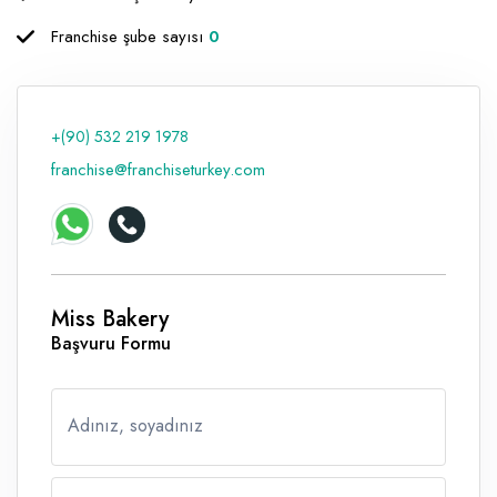
Raf ve Depo Sistemleri
Franchise şube sayısı
0
Reklam - Tanıtım - PR ve İnternet
Seyahat - Rent A Car
+(90) 532 219 1978
Tabela - Dijital Baskı
franchise@franchiseturkey.com
Miss Bakery
Başvuru Formu
Adınız, soyadınız