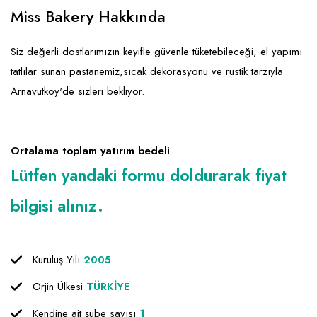
Emlak - Güvenlik ve Temizlik
Kozmetik
Franchise Yönetim Danışmanlığı
Miss Bakery Hakkında
Ev Hizmetleri
Market FMGC - Katlı Mağaza
Gayrimenkul
Siz değerli dostlarımızın keyifle güvenle tüketebileceği, el yapımı
Sağlık Güzellik
Mobilya ve Ev Tekstili
Gıda ve Sarf Malzemeleri
tatlılar sunan pastanemiz,sıcak dekorasyonu ve rustik tarzıyla
Turizm - Eğlence
Oyuncak ve Hediyelik
Güvenlik - Temizlik
Arnavutköy'de sizleri bekliyor.
Takı
Giyim - Aksesuar
Yapı Malzemesi - Hırdavat
Hukuk - Marka - Patent ve Tercüme
Ortalama toplam yatırım bedeli
Isıtma - Soğutma ve Havalandırma
Lütfen yandaki formu doldurarak fiyat
Lojistik - Kargo ve Kurye
bilgisi alınız.
Mali Kayıt ve Denetim
Matbaa - Fotoğraf
Kuruluş Yılı
2005
Mobilya Dekorasyon
Orjin Ülkesi
TÜRKİYE
Proje - İnşaat ve Tesisat
Kendine ait şube sayısı
1