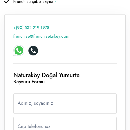
Franchise şube sayısı
-
Raf ve Depo Sistemleri
Reklam - Tanıtım - PR ve İnternet
+(90) 532 219 1978
Seyahat - Rent A Car
franchise@franchiseturkey.com
Tabela - Dijital Baskı
Naturaköy Doğal Yumurta
Başvuru Formu
Adınız, soyadınız
Cep telefonunuz