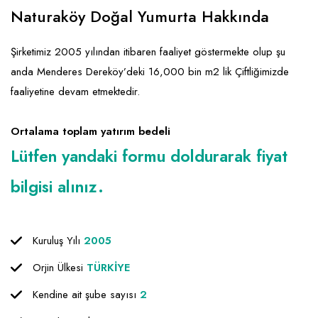
Emlak - Güvenlik ve Temizlik
Kozmetik
Franchise Yönetim Danışmanlığı
Naturaköy Doğal Yumurta Hakkında
Ev Hizmetleri
Market FMGC - Katlı Mağaza
Gayrimenkul
Şirketimiz 2005 yılından itibaren faaliyet göstermekte olup şu
Sağlık Güzellik
Mobilya ve Ev Tekstili
Gıda ve Sarf Malzemeleri
anda Menderes Dereköy’deki 16,000 bin m2 lik Çiftliğimizde
Turizm - Eğlence
Oyuncak ve Hediyelik
Güvenlik - Temizlik
faaliyetine devam etmektedir.
Takı
Giyim - Aksesuar
Ortalama toplam yatırım bedeli
Yapı Malzemesi - Hırdavat
Hukuk - Marka - Patent ve Tercüme
Lütfen yandaki formu doldurarak fiyat
Isıtma - Soğutma ve Havalandırma
bilgisi alınız.
Lojistik - Kargo ve Kurye
Mali Kayıt ve Denetim
Kuruluş Yılı
2005
Matbaa - Fotoğraf
Orjin Ülkesi
TÜRKİYE
Mobilya Dekorasyon
Kendine ait şube sayısı
2
Proje - İnşaat ve Tesisat