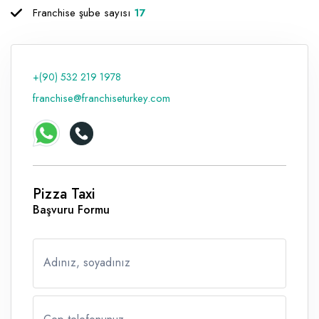
Franchise şube sayısı
17
Raf ve Depo Sistemleri
Reklam - Tanıtım - PR ve İnternet
+(90) 532 219 1978
Seyahat - Rent A Car
franchise@franchiseturkey.com
Tabela - Dijital Baskı
Pizza Taxi
Başvuru Formu
Adınız, soyadınız